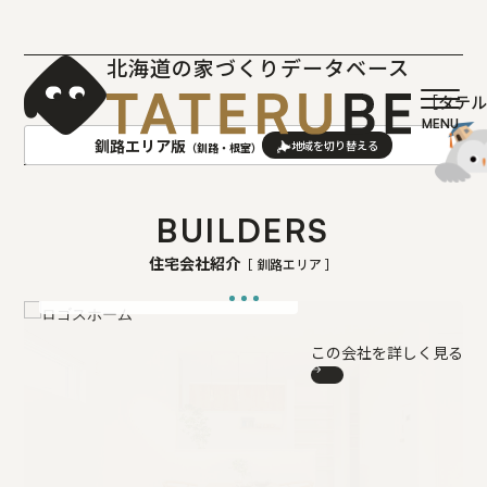
北海道の家づくりデータベース
［タテ
釧路エリア版
（釧路・根室）
AREA
地域
BUILDERS
ロゴスホーム
北海道セキスイハイム
住宅会社紹介
［ 釧路エリア ］
札幌(石狩･空知･後志)版
旭川(上川･留萌･宗谷)版
高品質・高性能な住まいを適正価格で多くの
気候条件に左右されない工場生産ならではの
ご家族へ
高品質な住宅
函館(渡島･檜山)版
帯広(十勝)版
室蘭(胆振･日高)版
釧路(釧路･根室)版
この会社を詳しく見る
北見(オホーツク)版