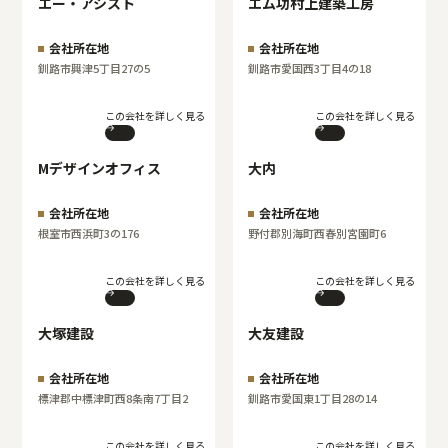
エー・アシスト
エム功村上建築工房
会社所在地
会社所在地
釧路市興津5丁目27の5
釧路市愛国西3丁目4の18
この会社を詳しく見る
この会社を詳しく見る
Mデザインオフィス
大内
会社所在地
会社所在地
根室市西浜町3の176
野付郡別海町西春別宮園町6
この会社を詳しく見る
この会社を詳しく見る
大塚建設
大友建設
会社所在地
会社所在地
標津郡中標津町西8条南7丁目2
釧路市愛国東1丁目28の14
この会社を詳しく見る
この会社を詳しく見る