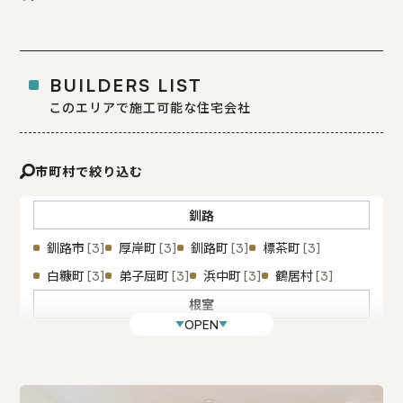
BUILDERS LIST
このエリアで施工可能な住宅会社
市町村で絞り込む
釧路
釧路市
厚岸町
釧路町
標茶町
[3]
[3]
[3]
[3]
白糠町
弟子屈町
浜中町
鶴居村
[3]
[3]
[3]
[3]
根室
OPEN
根室市
標津町
中標津町
別海町
[3]
[3]
[3]
[3]
羅臼町
[3]