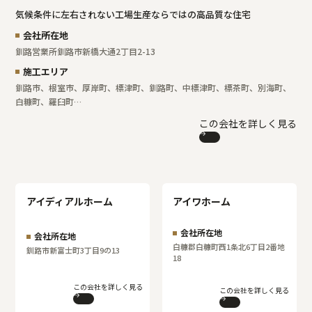
気候条件に左右されない工場生産ならではの高品質な住宅
会社所在地
釧路営業所
釧路市新橋大通2丁目2-13
施工エリア
釧路市、根室市、厚岸町、標津町、釧路町、中標津町、標茶町、別海町、
白糠町、羅臼町…
この会社を詳しく見る
アイディアルホーム
アイワホーム
会社所在地
会社所在地
白糠郡白糠町西1条北6丁目2番地
釧路市新富士町3丁目9の13
18
この会社を詳しく見る
この会社を詳しく見る