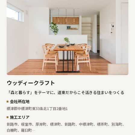
ウッディークラフト
「森と暮らす」をテーマに、道東だからこそ活きる住まいをつくる
会社所在地
標津郡中標津町東33条北1丁目2番地1
施工エリア
釧路市、根室市、厚岸町、標津町、釧路町、中標津町、標茶町、別海町、
白糠町、羅臼町…