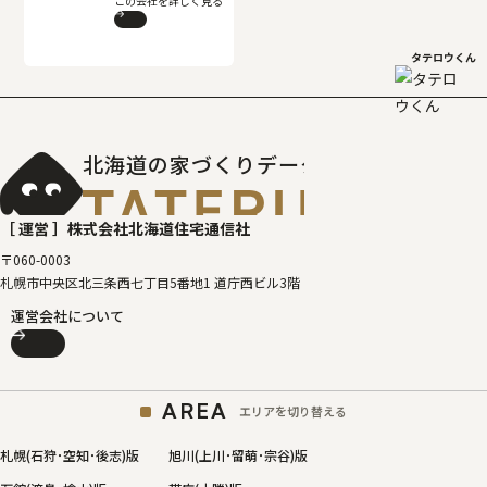
この会社を詳しく見る
タテロウくん
北海道の家づくりデータベース
［タテルベ
［ 運営 ］
株式会社北海道住宅通信社
〒060-0003
札幌市中央区北三条西七丁目5番地1 道庁西ビル3階
運営会社について
AREA
エリアを切り替える
札幌(石狩･空知･後志)版
旭川(上川･留萌･宗谷)版