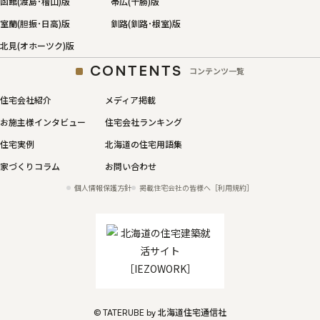
函館(渡島･檜山)版
帯広(十勝)版
室蘭(胆振･日高)版
釧路(釧路･根室)版
北見(オホーツク)版
CONTENTS
コンテンツ一覧
住宅会社紹介
メディア掲載
お施主様インタビュー
住宅会社ランキング
住宅実例
北海道の住宅用語集
家づくりコラム
お問い合わせ
個人情報保護方針
掲載住宅会社の皆様へ［利用規約］
© TATERUBE by 北海道住宅通信社