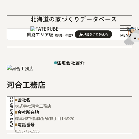
北海道の家づくりデータベース
［タテ
釧路エリア版
（釧路・根室）
AREA
地域
住宅会社紹介
札幌(石狩･空知･後志)版
旭川(上川･留萌･宗谷)版
函館(渡島･檜山)版
帯広(十勝)版
河合工務店
室蘭(胆振･日高)版
釧路(釧路･根室)版
北見(オホーツク)版
COMPANY DATA
会社名
株式会社河合工務店
会社所在地
標津郡中標津町西町5丁目14の20
電話番号
0153-73-1555