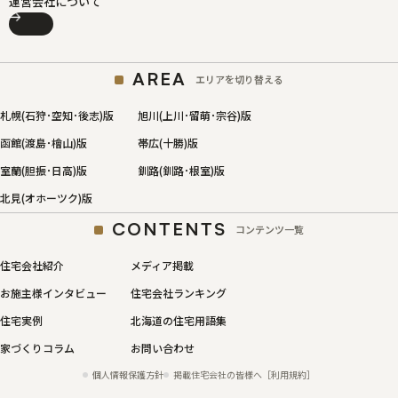
運営会社について
AREA
エリアを切り替える
札幌(石狩･空知･後志)版
旭川(上川･留萌･宗谷)版
函館(渡島･檜山)版
帯広(十勝)版
室蘭(胆振･日高)版
釧路(釧路･根室)版
北見(オホーツク)版
CONTENTS
コンテンツ一覧
住宅会社紹介
メディア掲載
お施主様インタビュー
住宅会社ランキング
住宅実例
北海道の住宅用語集
家づくりコラム
お問い合わせ
個人情報保護方針
掲載住宅会社の皆様へ［利用規約］