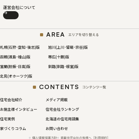
運営会社について
AREA
エリアを切り替える
札幌(石狩･空知･後志)版
旭川(上川･留萌･宗谷)版
函館(渡島･檜山)版
帯広(十勝)版
室蘭(胆振･日高)版
釧路(釧路･根室)版
北見(オホーツク)版
CONTENTS
コンテンツ一覧
住宅会社紹介
メディア掲載
お施主様インタビュー
住宅会社ランキング
住宅実例
北海道の住宅用語集
家づくりコラム
お問い合わせ
個人情報保護方針
掲載住宅会社の皆様へ［利用規約］