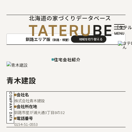
北海道の家づくりデータベース
［タテ
釧路エリア版
（釧路・根室）
AREA
地域
住宅会社紹介
札幌(石狩･空知･後志)版
旭川(上川･留萌･宗谷)版
青木建設
函館(渡島･檜山)版
帯広(十勝)版
室蘭(胆振･日高)版
釧路(釧路･根室)版
COMPANY DATA
会社名
北見(オホーツク)版
株式会社青木建設
会社所在地
釧路市星が浦大通3丁目8の32
電話番号
0154-51-0553