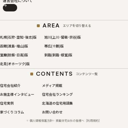
運営会社について
AREA
エリアを切り替える
札幌(石狩･空知･後志)版
旭川(上川･留萌･宗谷)版
函館(渡島･檜山)版
帯広(十勝)版
室蘭(胆振･日高)版
釧路(釧路･根室)版
北見(オホーツク)版
CONTENTS
コンテンツ一覧
住宅会社紹介
メディア掲載
お施主様インタビュー
住宅会社ランキング
住宅実例
北海道の住宅用語集
家づくりコラム
お問い合わせ
個人情報保護方針
掲載住宅会社の皆様へ［利用規約］