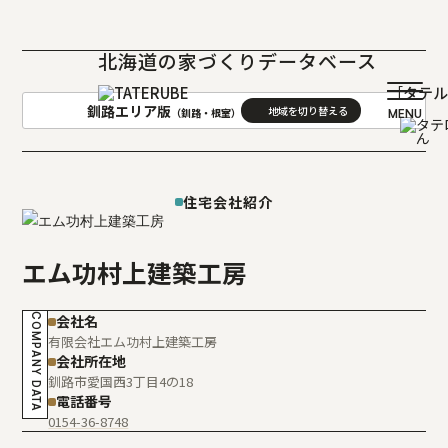
北海道の家づくりデータベース
［タテ
釧路エリア版
（釧路・根室）
AREA
地域
住宅会社紹介
札幌(石狩･空知･後志)版
旭川(上川･留萌･宗谷)版
函館(渡島･檜山)版
帯広(十勝)版
エム功村上建築工房
室蘭(胆振･日高)版
釧路(釧路･根室)版
北見(オホーツク)版
COMPANY DATA
会社名
有限会社エム功村上建築工房
会社所在地
釧路市愛国西3丁目4の18
電話番号
0154-36-8748