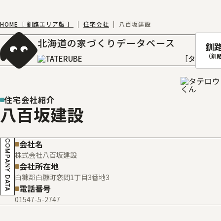
HOME［ 釧路エリア版 ］
住宅会社
八百坂建設
北海道の家づくりデータベース
釧
（釧
［タテルベ
住宅会社紹介
八百坂建設
札幌
函館
COMPANY DATA
会社名
室蘭
株式会社八百坂建設
北
会社所在地
白糠郡白糠町恋問1丁目3番地3
電話番号
01547-5-2747