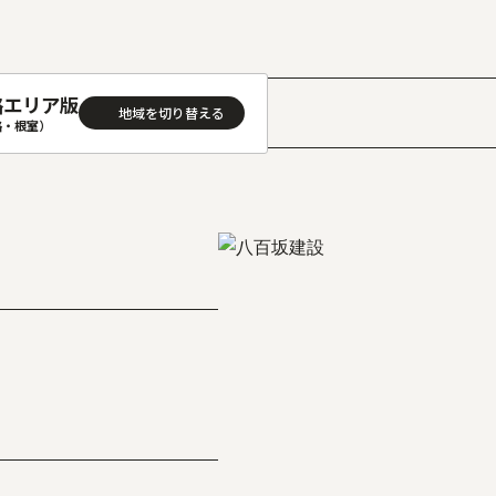
路エリア版
路・根室）
］
AREA
地域
(石狩･空知･後志)版
旭川(上川･留萌･宗谷)版
(渡島･檜山)版
帯広(十勝)版
(胆振･日高)版
釧路(釧路･根室)版
見(オホーツク)版