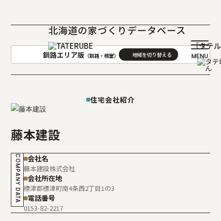
北海道の家づくりデータベース
［タテ
釧路エリア版
（釧路・根室）
AREA
地域
住宅会社紹介
札幌(石狩･空知･後志)版
旭川(上川･留萌･宗谷)版
函館(渡島･檜山)版
帯広(十勝)版
藤本建設
室蘭(胆振･日高)版
釧路(釧路･根室)版
北見(オホーツク)版
COMPANY DATA
会社名
藤本建設株式会社
会社所在地
標津郡標津町南4条西2丁目1の3
電話番号
0153-82-2217