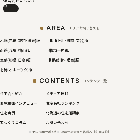
運営会社について
AREA
エリアを切り替える
札幌(石狩･空知･後志)版
旭川(上川･留萌･宗谷)版
函館(渡島･檜山)版
帯広(十勝)版
室蘭(胆振･日高)版
釧路(釧路･根室)版
北見(オホーツク)版
CONTENTS
コンテンツ一覧
住宅会社紹介
メディア掲載
お施主様インタビュー
住宅会社ランキング
住宅実例
北海道の住宅用語集
家づくりコラム
お問い合わせ
個人情報保護方針
掲載住宅会社の皆様へ［利用規約］