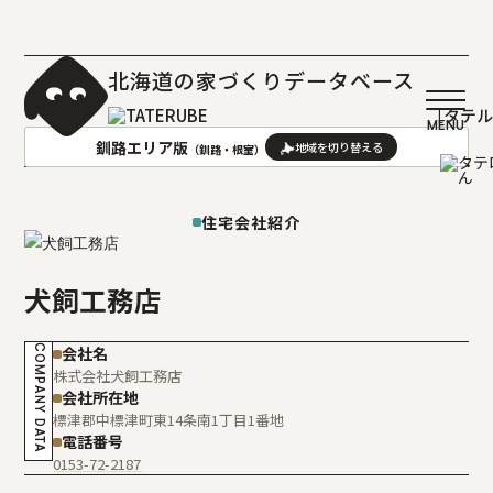
北海道の家づくりデータベース
［タテ
釧路エリア版
（釧路・根室）
AREA
地域
住宅会社紹介
札幌(石狩･空知･後志)版
旭川(上川･留萌･宗谷)版
犬飼工務店
函館(渡島･檜山)版
帯広(十勝)版
室蘭(胆振･日高)版
釧路(釧路･根室)版
COMPANY DATA
会社名
北見(オホーツク)版
株式会社犬飼工務店
会社所在地
標津郡中標津町東14条南1丁目1番地
電話番号
0153-72-2187