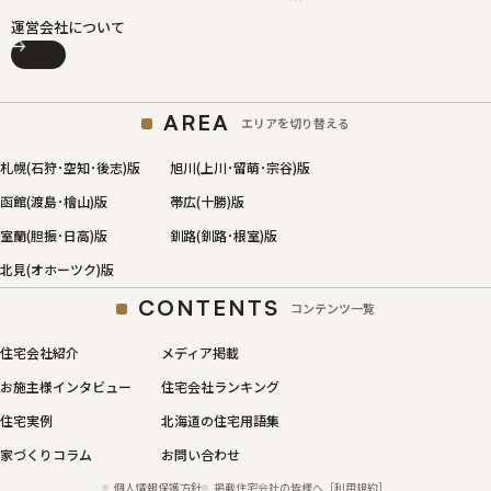
運営会社について
AREA
エリアを切り替える
札幌(石狩･空知･後志)版
旭川(上川･留萌･宗谷)版
函館(渡島･檜山)版
帯広(十勝)版
室蘭(胆振･日高)版
釧路(釧路･根室)版
北見(オホーツク)版
CONTENTS
コンテンツ一覧
住宅会社紹介
メディア掲載
お施主様インタビュー
住宅会社ランキング
住宅実例
北海道の住宅用語集
家づくりコラム
お問い合わせ
個人情報保護方針
掲載住宅会社の皆様へ［利用規約］