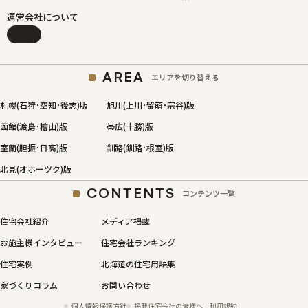
運営会社について
AREA
エリアを切り替える
札幌(石狩･空知･後志)版
旭川(上川･留萌･宗谷)版
函館(渡島･檜山)版
帯広(十勝)版
室蘭(胆振･日高)版
釧路(釧路･根室)版
北見(オホーツク)版
CONTENTS
コンテンツ一覧
住宅会社紹介
メディア掲載
お施主様インタビュー
住宅会社ランキング
住宅実例
北海道の住宅用語集
家づくりコラム
お問い合わせ
個人情報保護方針
掲載住宅会社の皆様へ［利用規約］