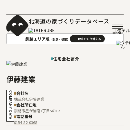
北海道の家づくりデータベース
［タテ
釧路エリア版
（釧路・根室）
AREA
地域
住宅会社紹介
札幌(石狩･空知･後志)版
旭川(上川･留萌･宗谷)版
伊藤建業
函館(渡島･檜山)版
帯広(十勝)版
室蘭(胆振･日高)版
釧路(釧路･根室)版
COMPANY DATA
会社名
北見(オホーツク)版
株式会社伊藤建業
会社所在地
釧路市星が浦南1丁目5の12
電話番号
0154-52-0368