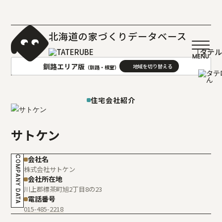
北海道の家づくりデータベース
［タテ
釧路エリア版
（釧路・根室）
AREA
地域
住宅会社紹介
札幌(石狩･空知･後志)版
旭川(上川･留萌･宗谷)版
サトケン
函館(渡島･檜山)版
帯広(十勝)版
室蘭(胆振･日高)版
釧路(釧路･根室)版
COMPANY DATA
会社名
北見(オホーツク)版
株式会社サトケン
会社所在地
川上郡標茶町旭2丁目8の23
電話番号
015-485-2218