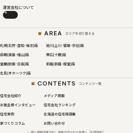
運営会社について
AREA
エリアを切り替える
札幌(石狩･空知･後志)版
旭川(上川･留萌･宗谷)版
函館(渡島･檜山)版
帯広(十勝)版
室蘭(胆振･日高)版
釧路(釧路･根室)版
北見(オホーツク)版
CONTENTS
コンテンツ一覧
住宅会社紹介
メディア掲載
お施主様インタビュー
住宅会社ランキング
住宅実例
北海道の住宅用語集
家づくりコラム
お問い合わせ
個人情報保護方針
掲載住宅会社の皆様へ［利用規約］