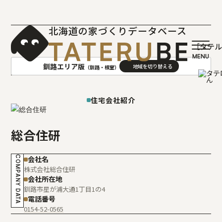
北海道の家づくりデータベース
［タテ
釧路エリア版
（釧路・根室）
AREA
地域
住宅会社紹介
札幌(石狩･空知･後志)版
旭川(上川･留萌･宗谷)版
総合住研
函館(渡島･檜山)版
帯広(十勝)版
室蘭(胆振･日高)版
釧路(釧路･根室)版
COMPANY DATA
会社名
北見(オホーツク)版
株式会社総合住研
会社所在地
釧路市星が浦大通1丁目1の4
電話番号
0154-52-0565