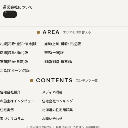
運営会社について
AREA
エリアを切り替える
札幌(石狩･空知･後志)版
旭川(上川･留萌･宗谷)版
函館(渡島･檜山)版
帯広(十勝)版
室蘭(胆振･日高)版
釧路(釧路･根室)版
北見(オホーツク)版
CONTENTS
コンテンツ一覧
住宅会社紹介
メディア掲載
お施主様インタビュー
住宅会社ランキング
住宅実例
北海道の住宅用語集
家づくりコラム
お問い合わせ
個人情報保護方針
掲載住宅会社の皆様へ［利用規約］