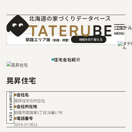
北海道の家づくりデータベース
［タテ
釧路エリア版
（釧路・根室）
AREA
地域
住宅会社紹介
札幌(石狩･空知･後志)版
旭川(上川･留萌･宗谷)版
晃昇住宅
函館(渡島･檜山)版
帯広(十勝)版
室蘭(胆振･日高)版
釧路(釧路･根室)版
COMPANY DATA
会社名
北見(オホーツク)版
晃昇住宅合同会社
会社所在地
釧路市愛国東1丁目28番17号
電話番号
0154-37-0511