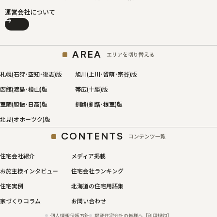
運営会社について
AREA
エリアを切り替える
札幌(石狩･空知･後志)版
旭川(上川･留萌･宗谷)版
函館(渡島･檜山)版
帯広(十勝)版
室蘭(胆振･日高)版
釧路(釧路･根室)版
北見(オホーツク)版
CONTENTS
コンテンツ一覧
住宅会社紹介
メディア掲載
お施主様インタビュー
住宅会社ランキング
住宅実例
北海道の住宅用語集
家づくりコラム
お問い合わせ
個人情報保護方針
掲載住宅会社の皆様へ［利用規約］