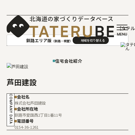
北海道の家づくりデータベース
［タテ
釧路エリア版
（釧路・根室）
AREA
地域
住宅会社紹介
札幌(石狩･空知･後志)版
旭川(上川･留萌･宗谷)版
芦田建設
函館(渡島･檜山)版
帯広(十勝)版
室蘭(胆振･日高)版
釧路(釧路･根室)版
COMPANY DATA
会社名
北見(オホーツク)版
株式会社芦田建設
会社所在地
釧路市愛国西2丁目1番11号
電話番号
0154-36-1261