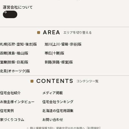
運営会社について
AREA
エリアを切り替える
札幌(石狩･空知･後志)版
旭川(上川･留萌･宗谷)版
函館(渡島･檜山)版
帯広(十勝)版
室蘭(胆振･日高)版
釧路(釧路･根室)版
北見(オホーツク)版
CONTENTS
コンテンツ一覧
住宅会社紹介
メディア掲載
お施主様インタビュー
住宅会社ランキング
住宅実例
北海道の住宅用語集
家づくりコラム
お問い合わせ
個人情報保護方針
掲載住宅会社の皆様へ［利用規約］