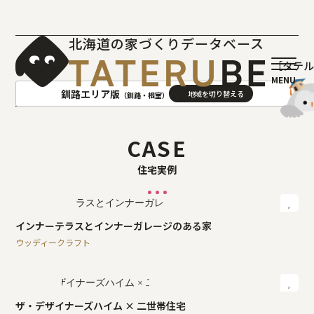
北海道の家づくりデータベース
［タテ
釧路エリア版
（釧路・根室）
AREA
地域
CASE
住宅実例
札幌(石狩･空知･後志)版
旭川(上川･留萌･宗谷)版
函館(渡島･檜山)版
帯広(十勝)版
室蘭(胆振･日高)版
釧路(釧路･根室)版
インナーテラスとインナーガレージのある家
北見(オホーツク)版
ウッディークラフト
ザ・デザイナーズハイム × 二世帯住宅