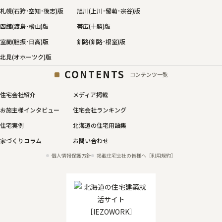
札幌(石狩･空知･後志)版
旭川(上川･留萌･宗谷)版
函館(渡島･檜山)版
帯広(十勝)版
室蘭(胆振･日高)版
釧路(釧路･根室)版
北見(オホーツク)版
CONTENTS
コンテンツ一覧
住宅会社紹介
メディア掲載
お施主様インタビュー
住宅会社ランキング
住宅実例
北海道の住宅用語集
家づくりコラム
お問い合わせ
個人情報保護方針
掲載住宅会社の皆様へ［利用規約］