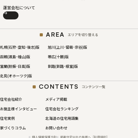
運営会社について
AREA
エリアを切り替える
札幌(石狩･空知･後志)版
旭川(上川･留萌･宗谷)版
函館(渡島･檜山)版
帯広(十勝)版
室蘭(胆振･日高)版
釧路(釧路･根室)版
北見(オホーツク)版
CONTENTS
コンテンツ一覧
住宅会社紹介
メディア掲載
お施主様インタビュー
住宅会社ランキング
住宅実例
北海道の住宅用語集
家づくりコラム
お問い合わせ
個人情報保護方針
掲載住宅会社の皆様へ［利用規約］