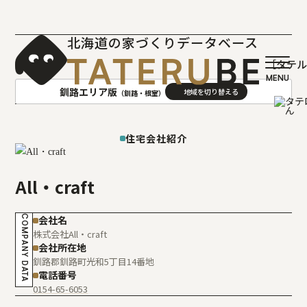
北海道の家づくりデータベース
［タテ
釧路エリア版
（釧路・根室）
AREA
地域
住宅会社紹介
札幌(石狩･空知･後志)版
旭川(上川･留萌･宗谷)版
All・craft
函館(渡島･檜山)版
帯広(十勝)版
室蘭(胆振･日高)版
釧路(釧路･根室)版
COMPANY DATA
会社名
北見(オホーツク)版
株式会社All・craft
会社所在地
釧路郡釧路町光和5丁目14番地
電話番号
0154-65-6053