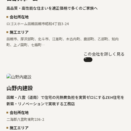
高品質・高性能な住まいを適正価格で多くのご家族へ
会社所在地
ロゴスホーム函館
函館市昭和4丁目3-24
施工エリア
函館市、厚沢部町、北斗市、江差町、木古内町、鹿部町、乙部町、知内
町、上ノ国町、七飯町…
この会社を詳しく見る
山野内建設
函館・八雲（道南）で住宅の光熱費負担を実質ゼロにするZEH住宅を
新築・リノベーションで実現する工務店
会社所在地
二海郡八雲町東町236-2
施工エリア