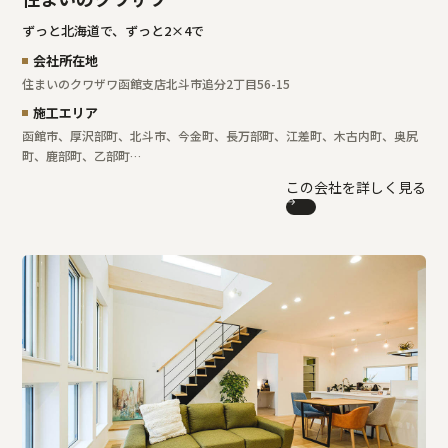
ずっと北海道で、ずっと2×4で
会社所在地
住まいのクワザワ函館支店
北斗市追分2丁目56-15
施工エリア
函館市、厚沢部町、北斗市、今金町、長万部町、江差町、木古内町、奥尻
町、鹿部町、乙部町…
この会社を詳しく見る