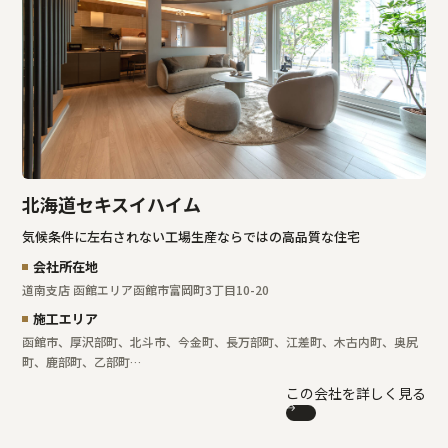
北海道セキスイハイム
気候条件に左右されない工場生産ならではの高品質な住宅
会社所在地
道南支店 函館エリア
函館市富岡町3丁目10-20
施工エリア
函館市、厚沢部町、北斗市、今金町、長万部町、江差町、木古内町、奥尻
町、鹿部町、乙部町…
この会社を詳しく見る