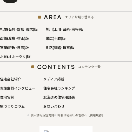
AREA
エリアを切り替える
札幌(石狩･空知･後志)版
旭川(上川･留萌･宗谷)版
函館(渡島･檜山)版
帯広(十勝)版
室蘭(胆振･日高)版
釧路(釧路･根室)版
北見(オホーツク)版
CONTENTS
コンテンツ一覧
住宅会社紹介
メディア掲載
お施主様インタビュー
住宅会社ランキング
住宅実例
北海道の住宅用語集
家づくりコラム
お問い合わせ
個人情報保護方針
掲載住宅会社の皆様へ［利用規約］