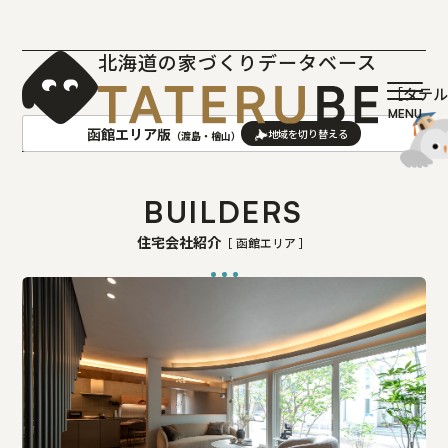
北海道の家づくりデータベース
［タテ
函館エリア版
（渡島・檜山）
AREA
地域
BUILDERS
住宅会社紹介
［ 函館エリア ］
札幌(石狩･空知･後志)版
旭川(上川･留萌･宗谷)版
函館(渡島･檜山)版
帯広(十勝)版
室蘭(胆振･日高)版
釧路(釧路･根室)版
北見(オホーツク)版