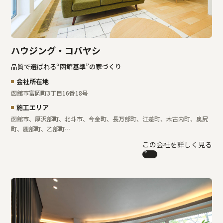
ハウジング・コバヤシ
品質で選ばれる“函館基準”の家づくり
会社所在地
函館市富岡町3丁目16番18号
施工エリア
函館市、厚沢部町、北斗市、今金町、長万部町、江差町、木古内町、奥尻
町、鹿部町、乙部町…
この会社を詳しく見る