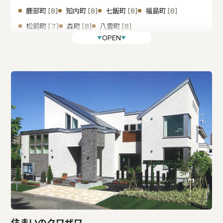
鹿部町
知内町
七飯町
福島町
[8]
[8]
[8]
[8]
松前町
森町
八雲町
[7]
[8]
[8]
OPEN
檜山
厚沢部町
今金町
江差町
奥尻町
[7]
[5]
[7]
[5]
乙部町
上ノ国町
せたな町
[7]
[6]
[5]
住まいのクワザワ