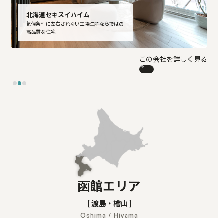
北海道セキスイハイム
ハウジング・コバヤシ
気候条件に左右されない工場生産ならではの
紀の國建設
品質で選ばれる“函館基準”の家づくり
高品質な住宅
函館・道南地域の気候風土を熟知した妥協し
ない住まい
この会社を詳しく見る
函館エリア
[ 渡島・檜山 ]
Oshima / Hiyama