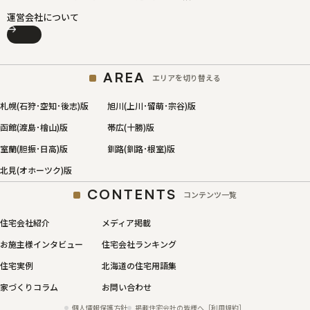
運営会社について
AREA
エリアを切り替える
札幌(石狩･空知･後志)版
旭川(上川･留萌･宗谷)版
函館(渡島･檜山)版
帯広(十勝)版
室蘭(胆振･日高)版
釧路(釧路･根室)版
北見(オホーツク)版
CONTENTS
コンテンツ一覧
住宅会社紹介
メディア掲載
お施主様インタビュー
住宅会社ランキング
住宅実例
北海道の住宅用語集
家づくりコラム
お問い合わせ
個人情報保護方針
掲載住宅会社の皆様へ［利用規約］