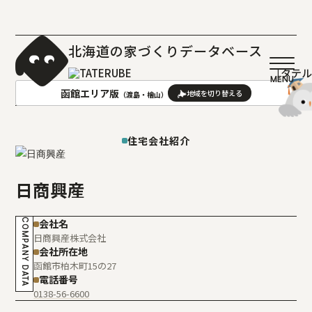
北海道の家づくりデータベース
［タテ
函館エリア版
（渡島・檜山）
AREA
地域
住宅会社紹介
札幌(石狩･空知･後志)版
旭川(上川･留萌･宗谷)版
日商興産
函館(渡島･檜山)版
帯広(十勝)版
室蘭(胆振･日高)版
釧路(釧路･根室)版
COMPANY DATA
会社名
北見(オホーツク)版
日商興産株式会社
会社所在地
函館市柏木町15の27
電話番号
0138-56-6600