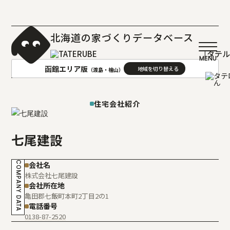
北海道の家づくりデータベース
［タテ
函館エリア版
（渡島・檜山）
AREA
地域
住宅会社紹介
札幌(石狩･空知･後志)版
旭川(上川･留萌･宗谷)版
七尾建設
函館(渡島･檜山)版
帯広(十勝)版
室蘭(胆振･日高)版
釧路(釧路･根室)版
COMPANY DATA
会社名
北見(オホーツク)版
株式会社七尾建設
会社所在地
亀田郡七飯町本町2丁目2の1
電話番号
0138-87-2520