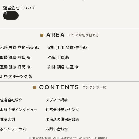
運営会社について
AREA
エリアを切り替える
札幌(石狩･空知･後志)版
旭川(上川･留萌･宗谷)版
函館(渡島･檜山)版
帯広(十勝)版
室蘭(胆振･日高)版
釧路(釧路･根室)版
北見(オホーツク)版
CONTENTS
コンテンツ一覧
住宅会社紹介
メディア掲載
お施主様インタビュー
住宅会社ランキング
住宅実例
北海道の住宅用語集
家づくりコラム
お問い合わせ
個人情報保護方針
掲載住宅会社の皆様へ［利用規約］