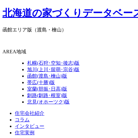
北海道の家づくりデータベー
函館エリア版
（渡島・檜山）
AREA
地域
札幌(石狩･空知･後志)版
旭川(上川･留萌･宗谷)版
函館(渡島･檜山)版
帯広(十勝)版
室蘭(胆振･日高)版
釧路(釧路･根室)版
北見(オホーツク)版
住宅会社紹介
コラム
インタビュー
住宅実例