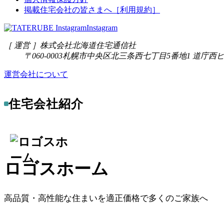
掲載住宅会社の皆さまへ［利用規約］
Instagram
［ 運営 ］
株式会社北海道住宅通信社
〒060-0003
札幌市中央区北三条西七丁目5番地1 道庁西ビ
運営会社について
住宅会社紹介
ロゴスホーム
高品質・高性能な住まいを適正価格で多くのご家族へ