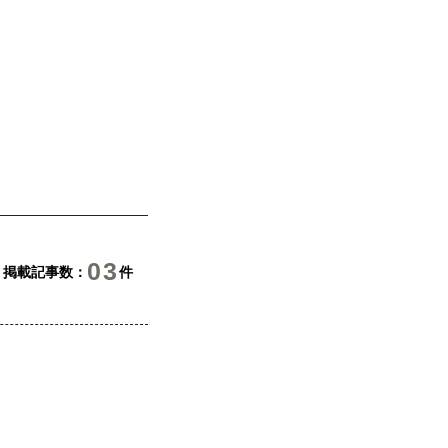
03
掲載記事数
件