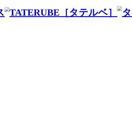
ス
［タテルベ］