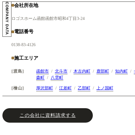
COMPANY DATA
会社所在地
ロゴスホーム函館
函館市昭和4丁目3-24
電話番号
0138-83-4126
施工エリア
渡島
函館市
北斗市
木古内町
鹿部町
知内町
森町
八雲町
檜山
厚沢部町
江差町
乙部町
上ノ国町
この会社に資料請求する