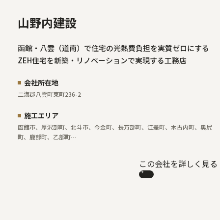
山野内建設
函館・八雲（道南）で住宅の光熱費負担を実質ゼロにする
ZEH住宅を新築・リノベーションで実現する工務店
会社所在地
二海郡八雲町東町236-2
施工エリア
函館市、厚沢部町、北斗市、今金町、長万部町、江差町、木古内町、奥尻
町、鹿部町、乙部町…
この会社を詳しく見る