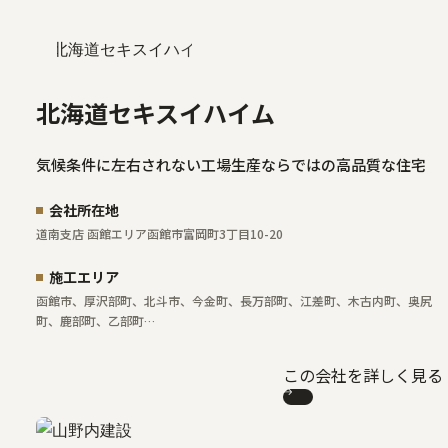
北海道セキスイハイム
気候条件に左右されない工場生産ならではの高品質な住宅
会社所在地
道南支店 函館エリア
函館市富岡町3丁目10-20
施工エリア
函館市、厚沢部町、北斗市、今金町、長万部町、江差町、木古内町、奥尻
町、鹿部町、乙部町…
この会社を詳しく見る