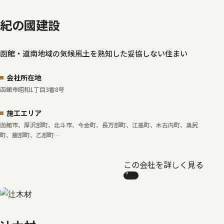
紀の國建設
函館・道南地域の気候風土を熟知した妥協しない住まい
会社所在地
函館市昭和1丁目3番8号
施工エリア
函館市、厚沢部町、北斗市、今金町、長万部町、江差町、木古内町、奥尻
町、鹿部町、乙部町…
この会社を詳しく見る