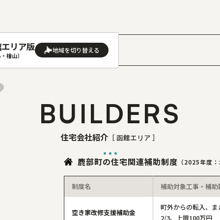
館エリア版
］
島・檜山）
AREA
地域
BUILDERS
(石狩･空知･後志)版
旭川(上川･留萌･宗谷)版
(渡島･檜山)版
帯広(十勝)版
住宅会社紹介
［ 函館エリア ］
(胆振･日高)版
釧路(釧路･根室)版
鹿部町の住宅関連補助制度
（2025年度
見(オホーツク)版
制度名
補助対象工事・補助
町外からの転入、ま
空き家改修支援補助金
2/3、上限100万円