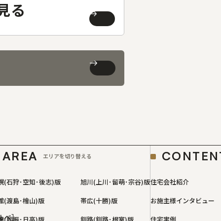
見る
AREA
CONTEN
エリアを切り替える
幌(石狩･空知･後志)版
旭川(上川･留萌･宗谷)版
住宅会社紹介
館(渡島･檜山)版
帯広(十勝)版
お施主様インタビュー
ルベ］
蘭(胆振･日高)版
釧路(釧路･根室)版
住宅実例