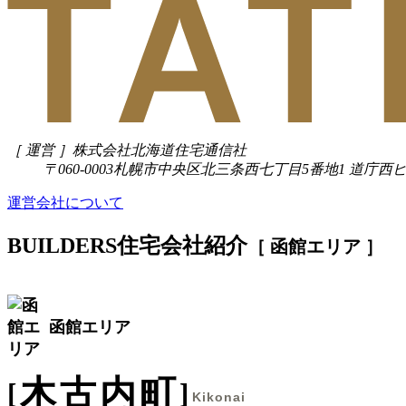
［ 運営 ］
株式会社北海道住宅通信社
〒060-0003
札幌市中央区北三条西七丁目5番地1 道庁西ビ
運営会社について
BUILDERS
住宅会社紹介
［ 函館エリア ］
函館エリア
木古内町
Kikonai