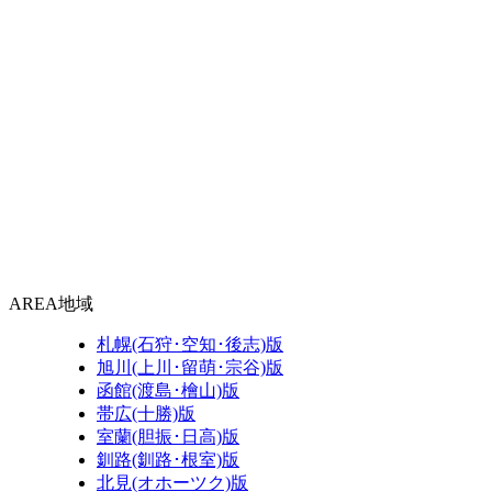
AREA
地域
札幌(石狩･空知･後志)版
旭川(上川･留萌･宗谷)版
函館(渡島･檜山)版
帯広(十勝)版
室蘭(胆振･日高)版
釧路(釧路･根室)版
北見(オホーツク)版