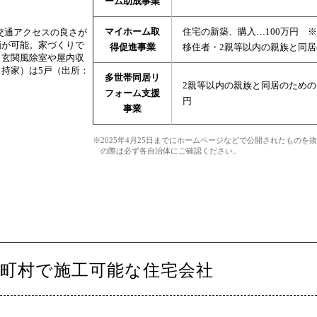
ーム助成事業
マイホーム取
住宅の新築、購入…100万円 ※
交通アクセスの良さが
画が可能。家づくりで
得促進事業
移住者・2親等以内の親族と同居
。玄関風除室や屋内収
持家）は5戸（出所：
多世帯同居リ
2親等以内の親族と同居のためのリ
フォーム支援
円
事業
2025年4月25日までにホームページなどで公開されたもの
の際は必ず各自治体にご確認ください。
町村で施工可能な住宅会社