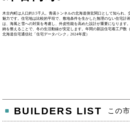
木古内町は人口約3.5千人。青函トンネルの北海道側玄関口として知られ、
魅力です。住宅地は比較的平坦で、敷地条件を生かした無理のない住宅計
は、海風と雪への対策を考慮し、外皮性能を高めた設計が重要になります
納を整えることで、冬の生活動線が安定します。年間の新設住宅着工戸数（
北海道住宅通信社「住宅データバンク」2024年度）
BUILDERS LIST
この市