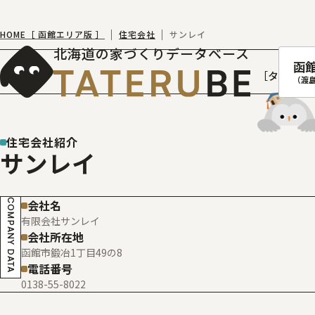
HOME［ 函館エリア版 ］
住宅会社
サンレイ
北海道の家づくりデータベース
函
［タテルベ
（渡
住宅会社紹介
サンレイ
札幌
函館
COMPANY DATA
会社名
室蘭
有限会社サンレイ
北
会社所在地
函館市鍛冶1丁目49の8
電話番号
0138-55-8022