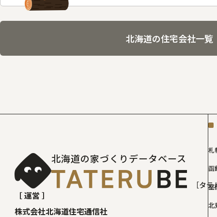
北海道の住宅会社一覧
札
北海道の家づくりデータベース
函
［タテ
室
［ 運営 ］
北
株式会社北海道住宅通信社