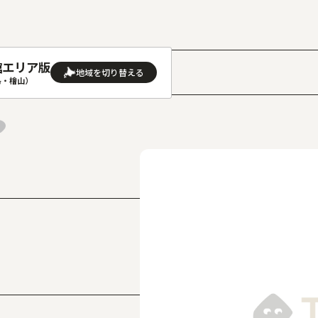
館エリア版
］
島・檜山）
AREA
地域
(石狩･空知･後志)版
旭川(上川･留萌･宗谷)版
(渡島･檜山)版
帯広(十勝)版
(胆振･日高)版
釧路(釧路･根室)版
見(オホーツク)版