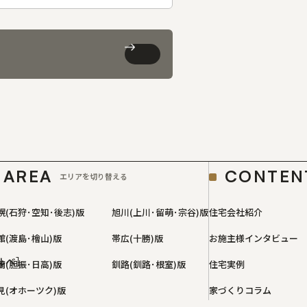
AREA
CONTEN
エリアを切り替える
幌(石狩･空知･後志)版
旭川(上川･留萌･宗谷)版
住宅会社紹介
館(渡島･檜山)版
帯広(十勝)版
お施主様インタビュー
ルベ］
蘭(胆振･日高)版
釧路(釧路･根室)版
住宅実例
見(オホーツク)版
家づくりコラム