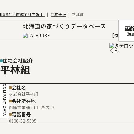
HOME［ 函館エリア版 ］
住宅会社
平林組
北海道の家づくりデータベース
函
（渡
［タテルベ
住宅会社紹介
平林組
札幌
函館
COMPANY DATA
会社名
室蘭
株式会社平林組
北
会社所在地
函館市本通1丁目25の17
電話番号
0138-52-5595