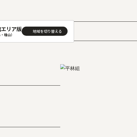
館エリア版
島・檜山）
］
AREA
地域
(石狩･空知･後志)版
旭川(上川･留萌･宗谷)版
(渡島･檜山)版
帯広(十勝)版
(胆振･日高)版
釧路(釧路･根室)版
見(オホーツク)版