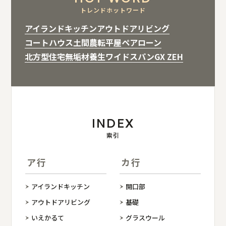
トレンドホットワード
アイランドキッチン
アウトドアリビング
コートハウス
土間
農転
平屋
ペアローン
北方型住宅
無垢材
養生
ワイドスパン
GX ZEH
INDEX
索引
ア行
カ行
アイランドキッチン
開口部
アウトドアリビング
基礎
いえかるて
グラスウール