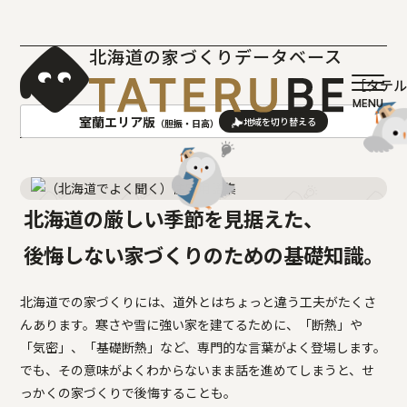
北海道の家づくりデータベース
［タテ
室蘭エリア版
（胆振・日高）
AREA
地域
北海道の厳しい季節を見据えた、
札幌(石狩･空知･後志)版
旭川(上川･留萌･宗谷)版
後悔しない家づくりのための
基礎知識。
函館(渡島･檜山)版
帯広(十勝)版
室蘭(胆振･日高)版
釧路(釧路･根室)版
北海道での家づくりには、道外とはちょっと違う工夫がたくさ
北見(オホーツク)版
んあります。寒さや雪に強い家を建てるために、「断熱」や
「気密」、「基礎断熱」など、専門的な言葉がよく登場します。
でも、その意味がよくわからないまま話を進めてしまうと、せ
っかくの家づくりで後悔することも。