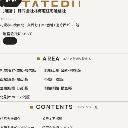
［タテルベ
［ 運営 ］
株式会社北海道住宅通信社
〒060-0003
札幌市中央区北三条西七丁目5番地1 道庁西ビル3階
運営会社について
AREA
エリアを切り替える
札幌(石狩･空知･後志)版
旭川(上川･留萌･宗谷)版
函館(渡島･檜山)版
帯広(十勝)版
室蘭(胆振･日高)版
釧路(釧路･根室)版
北見(オホーツク)版
CONTENTS
コンテンツ一覧
住宅会社紹介
メディア掲載
お施主様インタビュー
住宅会社ランキング