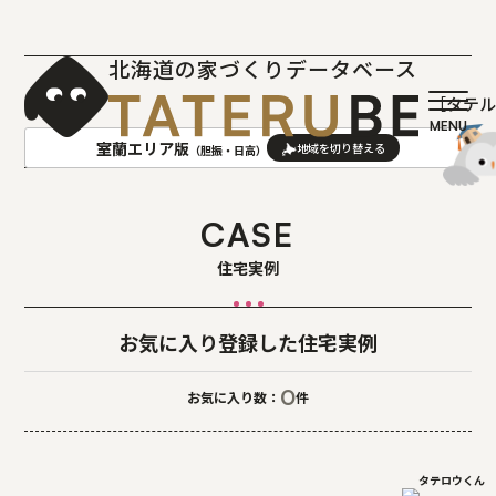
北海道の家づくりデータベース
［タテ
室蘭エリア版
（胆振・日高）
AREA
地域
CASE
住宅実例
札幌(石狩･空知･後志)版
旭川(上川･留萌･宗谷)版
函館(渡島･檜山)版
帯広(十勝)版
室蘭(胆振･日高)版
釧路(釧路･根室)版
お気に入り登録した住宅実例
北見(オホーツク)版
0
お気に入り数：
件
タテロウくん