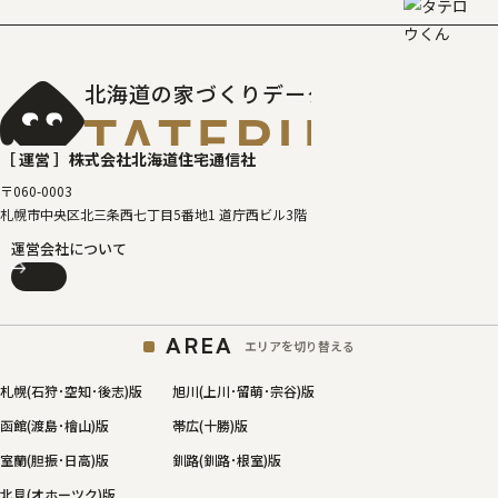
北海道の家づくりデータベース
［タテルベ
［ 運営 ］
株式会社北海道住宅通信社
〒060-0003
札幌市中央区北三条西七丁目5番地1 道庁西ビル3階
運営会社について
AREA
エリアを切り替える
札幌(石狩･空知･後志)版
旭川(上川･留萌･宗谷)版
函館(渡島･檜山)版
帯広(十勝)版
室蘭(胆振･日高)版
釧路(釧路･根室)版
北見(オホーツク)版