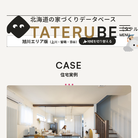
北海道の家づくりデータベース
［タテ
旭川エリア版
（上川・留萌・宗谷）
AREA
地域
CASE
住宅実例
札幌(石狩･空知･後志)版
旭川(上川･留萌･宗谷)版
函館(渡島･檜山)版
帯広(十勝)版
室蘭(胆振･日高)版
釧路(釧路･根室)版
北見(オホーツク)版