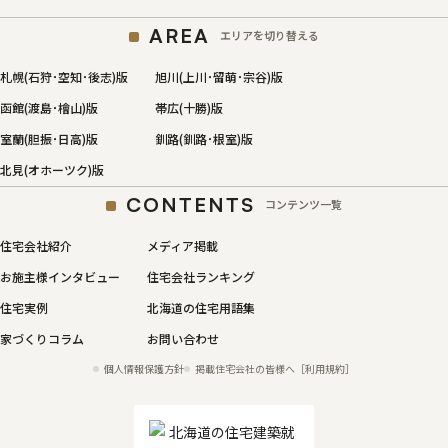
AREA
エリアを切り替える
札幌(石狩･空知･後志)版
旭川(上川･留萌･宗谷)版
函館(渡島･檜山)版
帯広(十勝)版
室蘭(胆振･日高)版
釧路(釧路･根室)版
北見(オホーツク)版
CONTENTS
コンテンツ一覧
住宅会社紹介
メディア掲載
お施主様インタビュー
住宅会社ランキング
住宅実例
北海道の住宅用語集
家づくりコラム
お問い合わせ
個人情報保護方針
掲載住宅会社の皆様へ［利用規約］