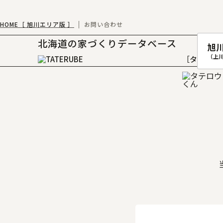
HOME［ 旭川エリア版 ］
お問い合わせ
北海道の家づくりデータベース
旭
（上
［タテルベ
札幌
函館
室蘭
北