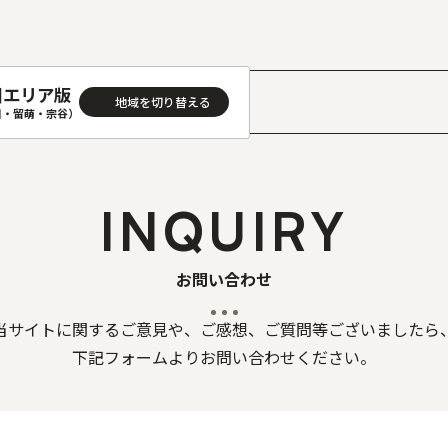
川エリア版
川・留萌・宗谷）
］
AREA
地域
INQUIRY
(石狩･空知･後志)版
旭川(上川･留萌･宗谷)版
(渡島･檜山)版
帯広(十勝)版
お問い合わせ
(胆振･日高)版
釧路(釧路･根室)版
当サイトに関するご意見や、ご感想、
ご質問等ございましたら
見(オホーツク)版
下記フォームよりお問い合わせください。