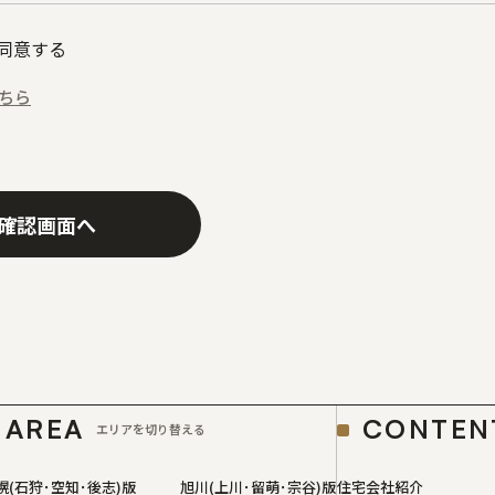
同意する
ちら
確認画面へ
AREA
CONTEN
エリアを切り替える
幌(石狩･空知･後志)版
旭川(上川･留萌･宗谷)版
住宅会社紹介