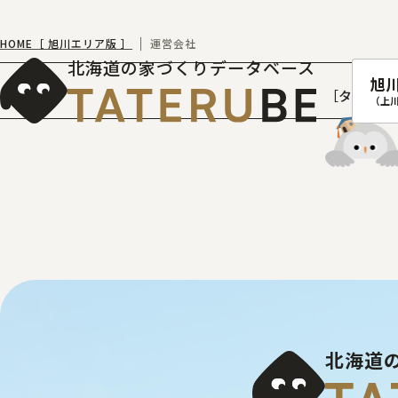
HOME［ 旭川エリア版 ］
運営会社
北海道の家づくりデータベース
旭
［タテルベ
（上
札幌
函館
室蘭
北
北海道