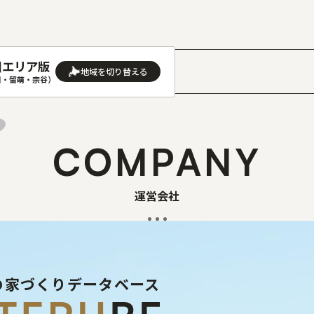
川エリア版
］
川・留萌・宗谷）
AREA
地域
COMPANY
(石狩･空知･後志)版
旭川(上川･留萌･宗谷)版
(渡島･檜山)版
帯広(十勝)版
運営会社
(胆振･日高)版
釧路(釧路･根室)版
見(オホーツク)版
の家づくりデータベース