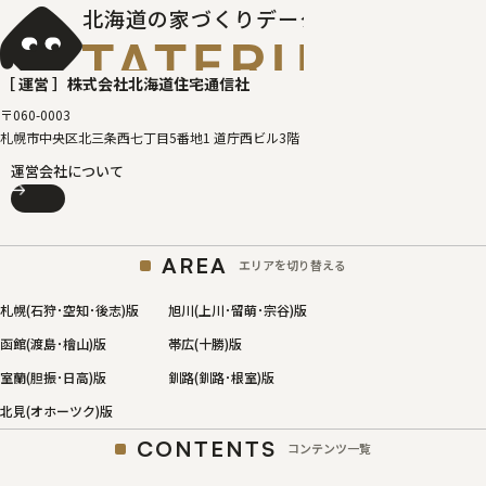
北海道の家づくりデータベース
［タテルベ
［ 運営 ］
株式会社北海道住宅通信社
〒060-0003
札幌市中央区北三条西七丁目5番地1 道庁西ビル3階
運営会社について
AREA
エリアを切り替える
札幌(石狩･空知･後志)版
旭川(上川･留萌･宗谷)版
函館(渡島･檜山)版
帯広(十勝)版
室蘭(胆振･日高)版
釧路(釧路･根室)版
北見(オホーツク)版
CONTENTS
コンテンツ一覧