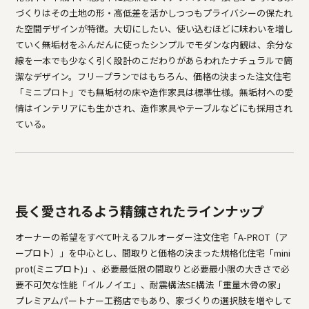
づくりはその土地の形・高低差を活かしつつもプライバシーの保たれ
た空間デザインが特徴。大切にしたい、使い込むほどに味わいを増し
ていく無垢材をふんだんに使ったシンプルでモダンな内観は、余分な
線を一本でも少なく引く設計のこだわりがあらわれたナチュラルで簡
潔なデザイン。フリープランではもちろん、価格の決まった注文住宅
「ミニプロト」でも無垢材の床や造作家具は標準仕様。無垢材への愛
情はインテリアにも生かされ、造作家具やテーブルなどにも採用され
ている。
長く愛されるよう精錬されたラインナップ
オーナーの希望をすべて叶えるフルオーダー注文住宅「A-PROT（ア
ープロト）」を中心とし、間取りと価格の決まった規格化住宅「mini
prot(ミニプロト)」、必要最低限の間取りと必要最小限の大きさで必
要不可欠な性能「イルノイエ」、耐震構法SE構法「重量木骨の家」
プレミアムパートナー工務店でもあり、家づくりの選択肢を増やして