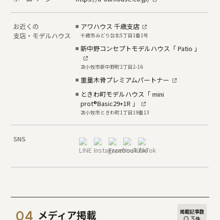
お近くの
アワハウス 千歳支店
支店・モデルハウス
千歳市みどり台北5丁目1番1号
新中野コンセプトモデルハウス「 Patio 」
苫小牧市新中野町2丁目2-16
重量木骨プレミアムパートナー
ときわ町モデルハウス「 mini
prot®Basic29+1R 」
苫小牧市ときわ町1丁目19番13
SNS
掲載記事数
メディア掲載
03
件