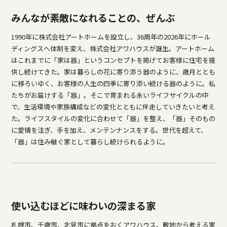
みんなが素敵になれることの、ぜんぶ
1990年に株式会社アートホームを設立し、36周年の2026年にホール
ディングスへ体制を変え、株式会社アワハウスが誕生。アートホーム
はこれまでに「家は器」というコンセプトを掲げてお客様に住宅を提
供し続けてきた。家は暮らしの花に寄り添う器のように、歳月ととも
に移ろいゆく、お客様の人生の四季に寄り添い続ける器のように。私
たちがお届けする「器」。そこで育まれる永いライフサイクルの中
で、生活環境や家族構成などの変化とともに伴走していきたいと考え
た。ライフスタイルの変化に合わせて「器」を整え、「器」そのもの
に愛情を注ぎ、手を加え、メンテンナンスをする。世代を超えて、
「器」は住み継ぐ家として暮らし続けられるように。
使い込むほどに味わいの深まる家
札幌市、千歳市、北見市に拠点をおくアワハウス。敷地から考える家