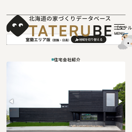
北海道の家づくりデータベース
［タテ
室蘭エリア版
（胆振・日高）
AREA
地域
住宅会社紹介
札幌(石狩･空知･後志)版
旭川(上川･留萌･宗谷)版
函館(渡島･檜山)版
帯広(十勝)版
室蘭(胆振･日高)版
釧路(釧路･根室)版
北見(オホーツク)版