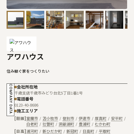
アワハウス
住み継ぐ家をつくりたい
COMPANY DATA
会社所在地
千歳支店
千歳市みどり台北5丁目1番1号
電話番号
0123-40-8686
施工エリア
胆振
室蘭市
苫小牧市
登別市
伊達市
厚真町
安平町
白老町
壮瞥町
洞爺湖町
豊浦町
むかわ町
日高
浦河町
新ひだか町
新冠町
日高町
平取町