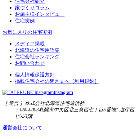
住宅会社紹介
家づくりコラム
お施主様インタビュー
住宅実例
お気に入りの住宅実例
メディア掲載
北海道の住宅用語集
住宅会社ランキング
お問い合わせ
個人情報保護方針
掲載住宅会社の皆さまへ［利用規約］
Instagram
［ 運営 ］
株式会社北海道住宅通信社
〒060-0003
札幌市中央区北三条西七丁目5番地1 道庁西
ビル3階
運営会社について