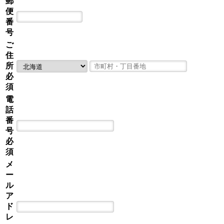
郵
便
番
号
ご
住
所
必
須
電
話
番
号
必
須
メ
ー
ル
ア
ド
レ