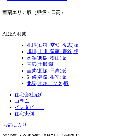
室蘭エリア版
（胆振・日高）
AREA
地域
札幌(石狩･空知･後志)版
旭川(上川･留萌･宗谷)版
函館(渡島･檜山)版
帯広(十勝)版
室蘭(胆振･日高)版
釧路(釧路･根室)版
北見(オホーツク)版
住宅会社紹介
コラム
インタビュー
住宅実例
お気に入り