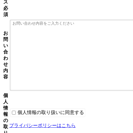
ス
必
須
お
問
い
合
わ
せ
内
容
個
人
情
個人情報の取り扱いに同意する
報
の
プライバシーポリシーはこちら
取
り