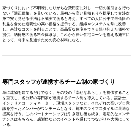
家づくりにおいて不明瞭になりがちな費用面に対し、一切の値引きを行わ
ない「適正価格」を貫いている。最初から高い見積もりを提示して交渉次
第で安く見せる手法は不誠実であると考え、すべての人に公平で最低限の
利益を含めた透明性の高い価格を提示する。組織やシステムを常に改善
し、余計なコストを削ることで、高品質な住宅をできる限り抑えた価格で
提供。納得感のある料金体系は、これから長い住宅ローンを抱える施主に
とって、将来を見通すための安心材料になる。
専門スタッフが連携するチーム制の家づくり
単に建物を建てるだけでなく、その後の「幸せな暮らし」を提供すること
を重視し、各分野の専門家が連携するチーム制を導入している。設計士、
インテリアコーディネーター、現場スタッフなど、それぞれの高いプロ意
識を持ったメンバーがワンチームとなり、施主のライフスタイルに最適な
提案を行う。このパートナーシップは引き渡し後も続き、定期的なメンテ
ナンスはもちろん、感謝祭などのイベントを通じてつながりを大切にして
いる。