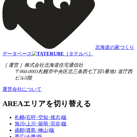
北海道の家づくり
データベース
［タテルベ］
［ 運営 ］
株式会社北海道住宅通信社
〒060-0003
札幌市中央区北三条西七丁目5番地1 道庁西
ビル3階
運営会社について
AREA
エリアを切り替える
札幌(石狩･空知･後志)版
旭川(上川･留萌･宗谷)版
函館(渡島･檜山)版
帯広(十勝)版