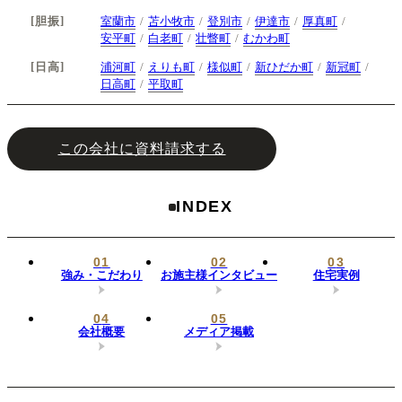
胆振
室蘭市
苫小牧市
登別市
伊達市
厚真町
安平町
白老町
壮瞥町
むかわ町
日高
浦河町
えりも町
様似町
新ひだか町
新冠町
日高町
平取町
この会社に資料請求する
INDEX
強み・こだわり
お施主様インタビュー
住宅実例
会社概要
メディア掲載