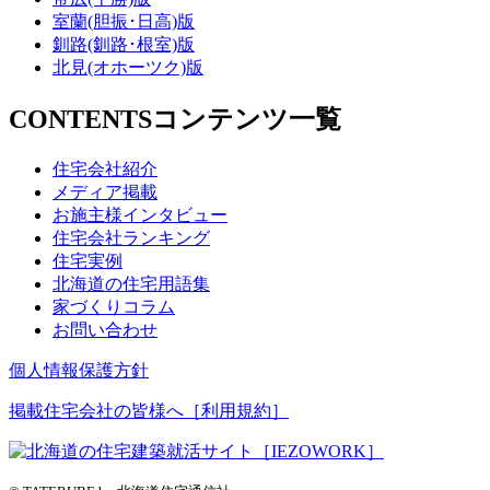
室蘭(胆振･日高)版
釧路(釧路･根室)版
北見(オホーツク)版
CONTENTS
コンテンツ一覧
住宅会社紹介
メディア掲載
お施主様インタビュー
住宅会社ランキング
住宅実例
北海道の住宅用語集
家づくりコラム
お問い合わせ
個人情報保護方針
掲載住宅会社の皆様へ［利用規約］