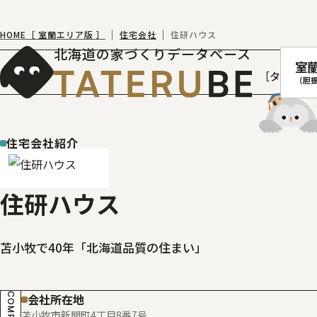
HOME［ 室蘭エリア版 ］
住宅会社
住研ハウス
北海道の家づくりデータベース
室
［タテルベ
（胆
住宅会社紹介
札幌
函館
住研ハウス
室蘭
北
苫小牧で40年「北海道品質の住まい」
会社所在地
苫小牧市新開町4丁目8番7号