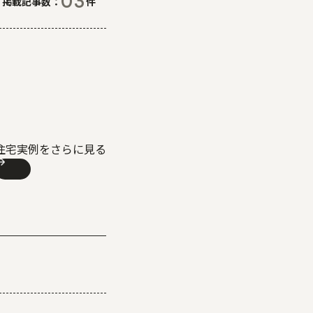
03
掲載記事数
件
住宅実例をさらに見る