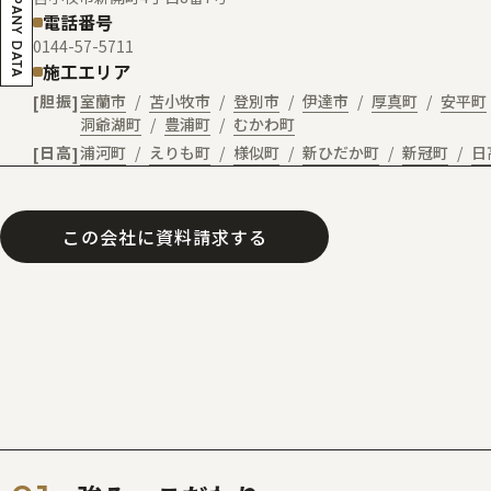
COMPANY DATA
電話番号
0144-57-5711
施工エリア
胆振
室蘭市
苫小牧市
登別市
伊達市
厚真町
安平町
洞爺湖町
豊浦町
むかわ町
日高
浦河町
えりも町
様似町
新ひだか町
新冠町
日
この会社に資料請求する