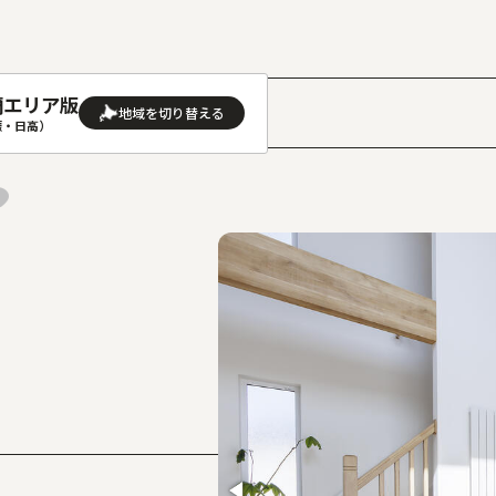
蘭エリア版
］
振・日高）
AREA
地域
(石狩･空知･後志)版
旭川(上川･留萌･宗谷)版
(渡島･檜山)版
帯広(十勝)版
(胆振･日高)版
釧路(釧路･根室)版
見(オホーツク)版