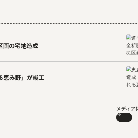
1区画の宅地造成
る恵み野」が竣工
メディア