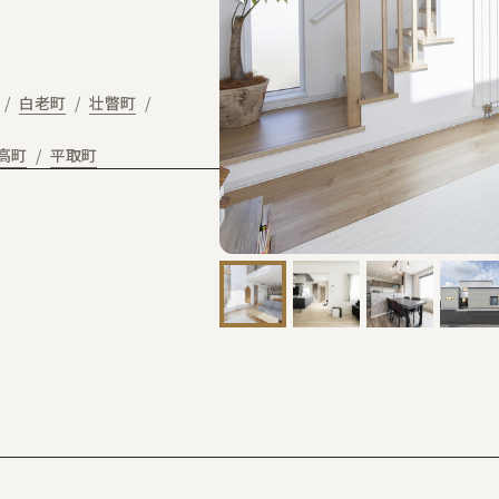
白老町
壮瞥町
高町
平取町