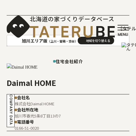
北海道の家づくりデータベース
［タテ
旭川エリア版
（上川・留萌・宗谷）
AREA
地域
住宅会社紹介
札幌(石狩･空知･後志)版
旭川(上川･留萌･宗谷)版
Daimal HOME
函館(渡島･檜山)版
帯広(十勝)版
室蘭(胆振･日高)版
釧路(釧路･根室)版
COMPANY DATA
会社名
北見(オホーツク)版
株式会社Daimal HOME
会社所在地
旭川市春光5条8丁目13の7
電話番号
0166-51-0020