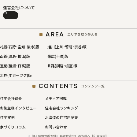
運営会社について
AREA
エリアを切り替える
札幌(石狩･空知･後志)版
旭川(上川･留萌･宗谷)版
函館(渡島･檜山)版
帯広(十勝)版
室蘭(胆振･日高)版
釧路(釧路･根室)版
北見(オホーツク)版
CONTENTS
コンテンツ一覧
住宅会社紹介
メディア掲載
お施主様インタビュー
住宅会社ランキング
住宅実例
北海道の住宅用語集
家づくりコラム
お問い合わせ
個人情報保護方針
掲載住宅会社の皆様へ［利用規約］