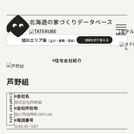
北海道の家づくりデータベース
［タテ
旭川エリア版
（上川・留萌・宗谷）
AREA
地域
住宅会社紹介
札幌(石狩･空知･後志)版
旭川(上川･留萌･宗谷)版
芦野組
函館(渡島･檜山)版
帯広(十勝)版
室蘭(胆振･日高)版
釧路(釧路･根室)版
COMPANY DATA
会社名
北見(オホーツク)版
株式会社芦野組
会社所在地
旭川市旭神町28の106
電話番号
0166-65-7087