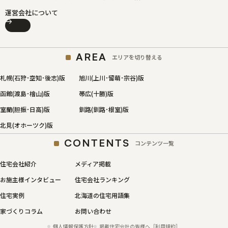
運営会社について
AREA
エリアを切り替える
札幌(石狩･空知･後志)版
旭川(上川･留萌･宗谷)版
函館(渡島･檜山)版
帯広(十勝)版
室蘭(胆振･日高)版
釧路(釧路･根室)版
北見(オホーツク)版
CONTENTS
コンテンツ一覧
住宅会社紹介
メディア掲載
お施主様インタビュー
住宅会社ランキング
住宅実例
北海道の住宅用語集
家づくりコラム
お問い合わせ
個人情報保護方針
掲載住宅会社の皆様へ［利用規約］