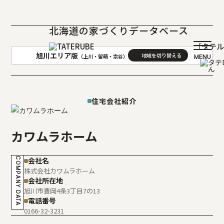
北海道の家づくりデータベース
［タテ
旭川エリア版
（上川・留萌・宗谷）
AREA
地域
住宅会社紹介
札幌(石狩･空知･後志)版
旭川(上川･留萌･宗谷)版
函館(渡島･檜山)版
帯広(十勝)版
カワムラホーム
室蘭(胆振･日高)版
釧路(釧路･根室)版
北見(オホーツク)版
COMPANY DATA
会社名
株式会社カワムラホーム
会社所在地
旭川市豊岡4条3丁目7の13
電話番号
0166-32-3231