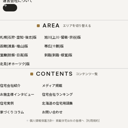
運営会社について
AREA
エリアを切り替える
札幌(石狩･空知･後志)版
旭川(上川･留萌･宗谷)版
函館(渡島･檜山)版
帯広(十勝)版
室蘭(胆振･日高)版
釧路(釧路･根室)版
北見(オホーツク)版
CONTENTS
コンテンツ一覧
住宅会社紹介
メディア掲載
お施主様インタビュー
住宅会社ランキング
住宅実例
北海道の住宅用語集
家づくりコラム
お問い合わせ
個人情報保護方針
掲載住宅会社の皆様へ［利用規約］