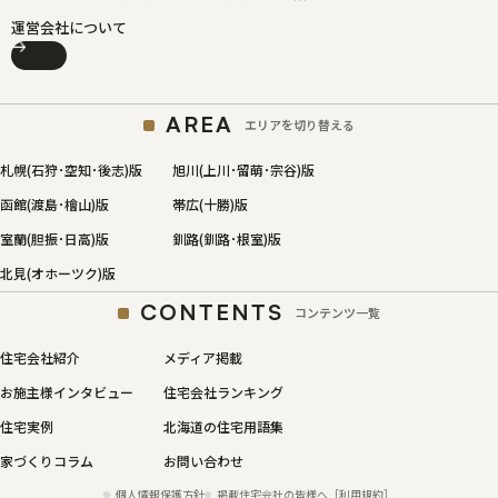
運営会社について
AREA
エリアを切り替える
札幌(石狩･空知･後志)版
旭川(上川･留萌･宗谷)版
函館(渡島･檜山)版
帯広(十勝)版
室蘭(胆振･日高)版
釧路(釧路･根室)版
北見(オホーツク)版
CONTENTS
コンテンツ一覧
住宅会社紹介
メディア掲載
お施主様インタビュー
住宅会社ランキング
住宅実例
北海道の住宅用語集
家づくりコラム
お問い合わせ
個人情報保護方針
掲載住宅会社の皆様へ［利用規約］