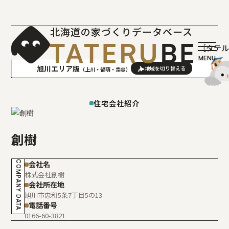
北海道の家づくりデータベース
［タテ
旭川エリア版
（上川・留萌・宗谷）
AREA
地域
住宅会社紹介
札幌(石狩･空知･後志)版
旭川(上川･留萌･宗谷)版
創樹
函館(渡島･檜山)版
帯広(十勝)版
室蘭(胆振･日高)版
釧路(釧路･根室)版
COMPANY DATA
会社名
北見(オホーツク)版
株式会社創樹
会社所在地
旭川市忠和5条7丁目5の13
電話番号
0166-60-3821