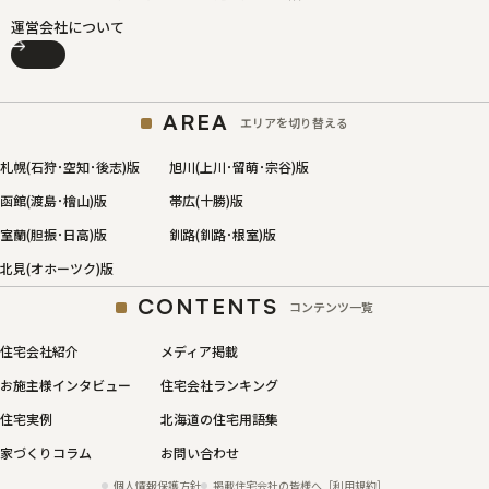
運営会社について
AREA
エリアを切り替える
札幌(石狩･空知･後志)版
旭川(上川･留萌･宗谷)版
函館(渡島･檜山)版
帯広(十勝)版
室蘭(胆振･日高)版
釧路(釧路･根室)版
北見(オホーツク)版
CONTENTS
コンテンツ一覧
住宅会社紹介
メディア掲載
お施主様インタビュー
住宅会社ランキング
住宅実例
北海道の住宅用語集
家づくりコラム
お問い合わせ
個人情報保護方針
掲載住宅会社の皆様へ［利用規約］