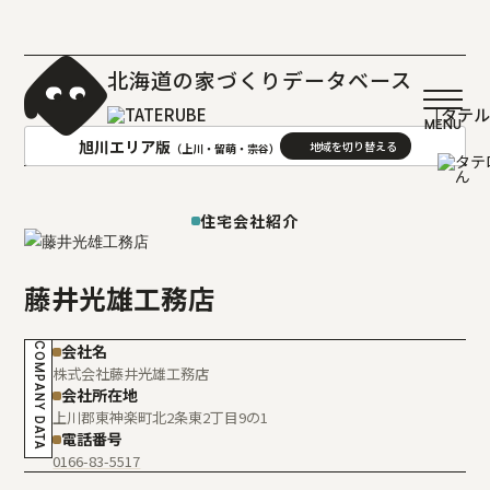
北海道の家づくりデータベース
［タテ
旭川エリア版
（上川・留萌・宗谷）
AREA
地域
住宅会社紹介
札幌(石狩･空知･後志)版
旭川(上川･留萌･宗谷)版
藤井光雄工務店
函館(渡島･檜山)版
帯広(十勝)版
室蘭(胆振･日高)版
釧路(釧路･根室)版
COMPANY DATA
会社名
北見(オホーツク)版
株式会社藤井光雄工務店
会社所在地
上川郡東神楽町北2条東2丁目9の1
電話番号
0166-83-5517