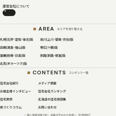
運営会社について
AREA
エリアを切り替える
札幌(石狩･空知･後志)版
旭川(上川･留萌･宗谷)版
函館(渡島･檜山)版
帯広(十勝)版
室蘭(胆振･日高)版
釧路(釧路･根室)版
北見(オホーツク)版
CONTENTS
コンテンツ一覧
住宅会社紹介
メディア掲載
お施主様インタビュー
住宅会社ランキング
住宅実例
北海道の住宅用語集
家づくりコラム
お問い合わせ
個人情報保護方針
掲載住宅会社の皆様へ［利用規約］