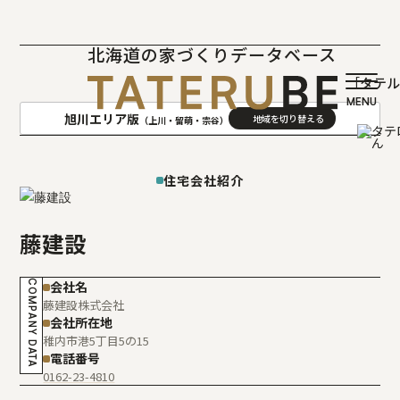
北海道の家づくりデータベース
［タテ
旭川エリア版
（上川・留萌・宗谷）
AREA
地域
住宅会社紹介
札幌(石狩･空知･後志)版
旭川(上川･留萌･宗谷)版
藤建設
函館(渡島･檜山)版
帯広(十勝)版
室蘭(胆振･日高)版
釧路(釧路･根室)版
COMPANY DATA
会社名
北見(オホーツク)版
藤建設株式会社
会社所在地
稚内市港5丁目5の15
電話番号
0162-23-4810