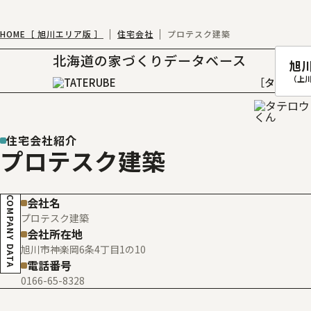
HOME［ 旭川エリア版 ］
住宅会社
プロテスク建築
北海道の家づくりデータベース
旭
（上
［タテルベ
住宅会社紹介
プロテスク建築
札幌
函館
COMPANY DATA
会社名
室蘭
プロテスク建築
北
会社所在地
旭川市神楽岡6条4丁目1の10
電話番号
0166-65-8328