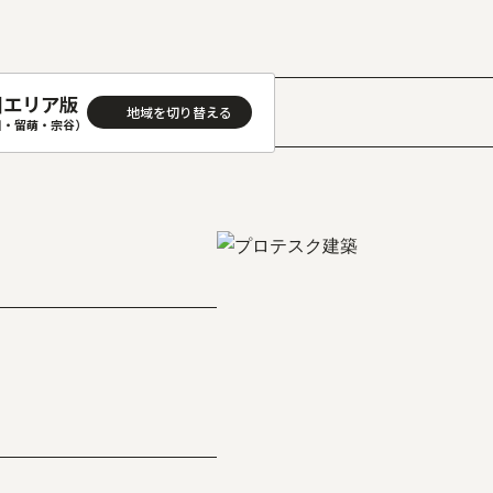
川エリア版
川・留萌・宗谷）
］
AREA
地域
(石狩･空知･後志)版
旭川(上川･留萌･宗谷)版
(渡島･檜山)版
帯広(十勝)版
(胆振･日高)版
釧路(釧路･根室)版
見(オホーツク)版