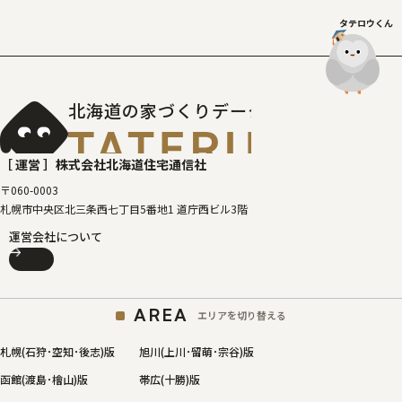
タテロウくん
北海道の家づくりデータベース
［タテルベ
［ 運営 ］
株式会社北海道住宅通信社
〒060-0003
札幌市中央区北三条西七丁目5番地1 道庁西ビル3階
運営会社について
AREA
エリアを切り替える
札幌(石狩･空知･後志)版
旭川(上川･留萌･宗谷)版
函館(渡島･檜山)版
帯広(十勝)版