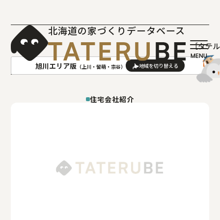
北海道の家づくりデータベース
［タテ
旭川エリア版
（上川・留萌・宗谷）
AREA
地域
住宅会社紹介
札幌(石狩･空知･後志)版
旭川(上川･留萌･宗谷)版
函館(渡島･檜山)版
帯広(十勝)版
室蘭(胆振･日高)版
釧路(釧路･根室)版
北見(オホーツク)版