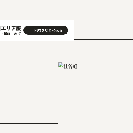
川エリア版
川・留萌・宗谷）
］
AREA
地域
(石狩･空知･後志)版
旭川(上川･留萌･宗谷)版
(渡島･檜山)版
帯広(十勝)版
(胆振･日高)版
釧路(釧路･根室)版
見(オホーツク)版