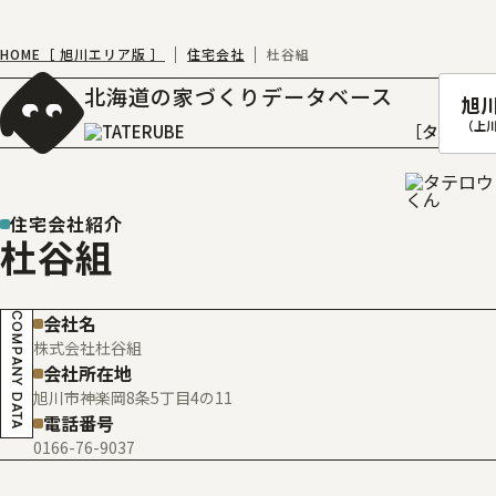
HOME［ 旭川エリア版 ］
住宅会社
杜谷組
北海道の家づくりデータベース
旭
（上
［タテルベ
住宅会社紹介
杜谷組
札幌
函館
COMPANY DATA
会社名
室蘭
株式会社杜谷組
北
会社所在地
旭川市神楽岡8条5丁目4の11
電話番号
0166-76-9037