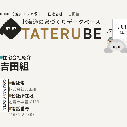
HOME［ 旭川エリア版 ］
住宅会社
吉田組
北海道の家づくりデータベース
旭
［タテルベ
（上
住宅会社紹介
吉田組
札幌
函館
COMPANY DATA
会社名
室蘭
株式会社吉田組
北
会社所在地
名寄市字豊栄119
電話番号
01654-2-3407