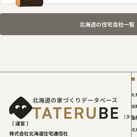
北海道の住宅会社一覧
札
北海道の家づくりデータベース
函
［タテ
室
［ 運営 ］
北
株式会社北海道住宅通信社