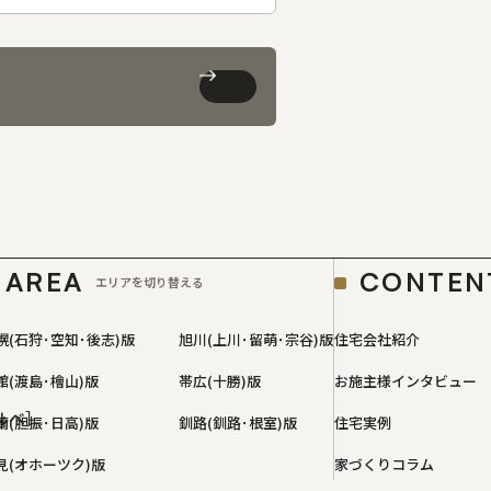
AREA
CONTEN
エリアを切り替える
幌(石狩･空知･後志)版
旭川(上川･留萌･宗谷)版
住宅会社紹介
館(渡島･檜山)版
帯広(十勝)版
お施主様インタビュー
ルベ］
蘭(胆振･日高)版
釧路(釧路･根室)版
住宅実例
見(オホーツク)版
家づくりコラム