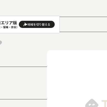
川エリア版
］
川・留萌・宗谷）
AREA
地域
(石狩･空知･後志)版
旭川(上川･留萌･宗谷)版
(渡島･檜山)版
帯広(十勝)版
(胆振･日高)版
釧路(釧路･根室)版
見(オホーツク)版