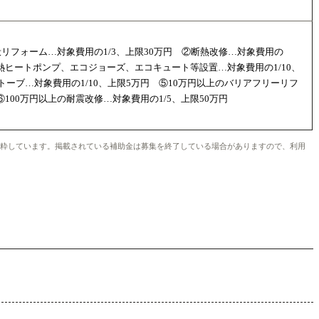
リフォーム…対象費用の1/3、上限30万円 ②断熱改修…対象費用の
中熱ヒートポンプ、エコジョーズ、エコキュート等設置…対象費用の1/10、
トーブ…対象費用の1/10、上限5万円 ⑤10万円以上のバリアフリーリフ
⑥100万円以上の耐震改修…対象費用の1/5、上限50万円
を抜粋しています。掲載されている補助金は募集を終了している場合がありますので、利用