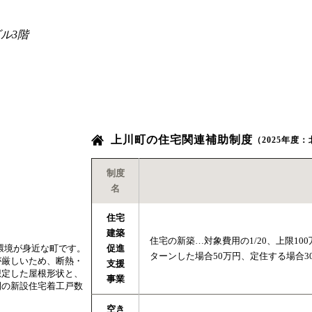
ル3階
上川町の住宅関連補助制度
（2025年度
制度
名
住宅
建築
住宅の新築…対象費用の1/20、上限10
促進
環境が身近な町です。
ターンした場合50万円、定住する場合3
が厳しいため、断熱・
支援
想定した屋根形状と、
事業
間の新設住宅着工戸数
空き