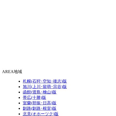
AREA
地域
札幌(石狩･空知･後志)版
旭川(上川･留萌･宗谷)版
函館(渡島･檜山)版
帯広(十勝)版
室蘭(胆振･日高)版
釧路(釧路･根室)版
北見(オホーツク)版