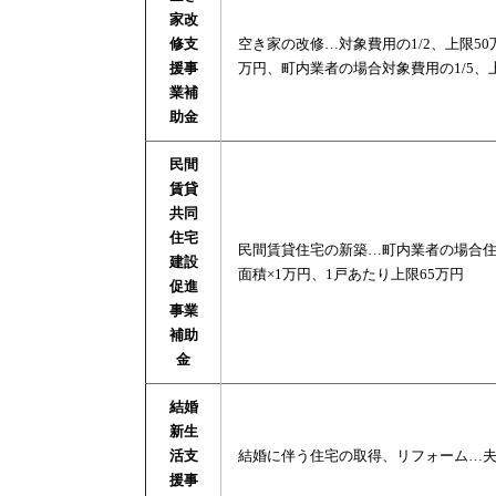
家改
修支
空き家の改修…対象費用の1/2、上限5
援事
万円、町内業者の場合対象費用の1/5、
業補
助金
民間
賃貸
共同
住宅
民間賃貸住宅の新築…町内業者の場合住戸
建設
面積×1万円、1戸あたり上限65万円
促進
事業
補助
金
結婚
新生
活支
結婚に伴う住宅の取得、リフォーム…夫婦
援事