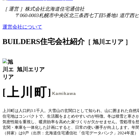
［ 運営 ］
株式会社北海道住宅通信社
〒060-0003
札幌市中央区北三条西七丁目5番地1 道庁西ビ
運営会社について
BUILDERS
住宅会社紹介
［ 旭川エリア ］
旭川エリア
上川町
Kamikawa
上川町は人口約3.1千人。大雪山の玄関口として知られ、山に囲まれた自然
住宅地はコンパクトで、生活圏をまとめやすいのが特徴。冬は積雪と寒さ
気密性能を重視し、暖房効率を高めた家づくりが欠かせません。雪処理を
玄関・車庫を一体化した計画にすると、日常の使い勝手が向上します。年
（持家）は0戸（出所：北海道住宅通信社「住宅データバンク」2024年度）