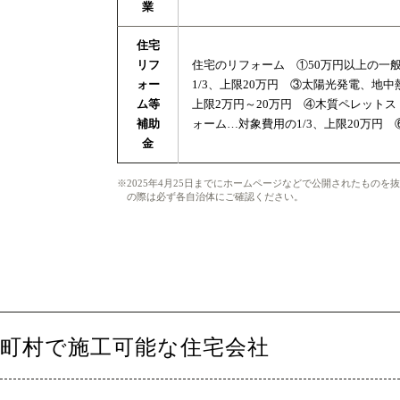
業
住宅
リフ
住宅のリフォーム ①50万円以上の一般
ォー
1/3、上限20万円 ③太陽光発電、地
ム等
上限2万円～20万円 ④木質ペレットス
補助
ォーム…対象費用の1/3、上限20万円 
金
2025年4月25日までにホームページなどで公開されたもの
の際は必ず各自治体にご確認ください。
町村で施工可能な住宅会社