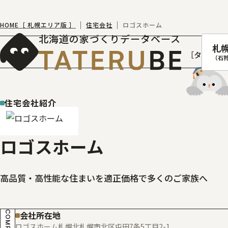
HOME［ 札幌エリア版 ］
住宅会社
ロゴスホーム
北海道の家づくりデータベース
札
［タテルベ
（石
住宅会社紹介
札幌
函館
ロゴスホーム
室蘭
北
高品質・高性能な住まいを適正価格で多くのご家族へ
会社所在地
ロゴスホーム札幌北
札幌市北区屯田7条5丁目2-1