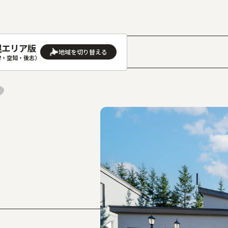
幌エリア版
］
狩・空知・後志）
AREA
地域
(石狩･空知･後志)版
旭川(上川･留萌･宗谷)版
(渡島･檜山)版
帯広(十勝)版
(胆振･日高)版
釧路(釧路･根室)版
見(オホーツク)版