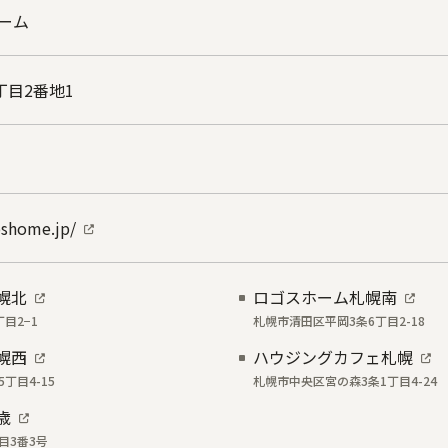
ーム
丁目2番地1
oshome.jp/
幌北
ロゴスホーム札幌南
目2−1
札幌市清田区平岡3条6丁目2-18
幌西
ハウジングカフェ札幌
丁目4-15
札幌市中央区宮の森3条1丁目4-24
歳
目3番3号