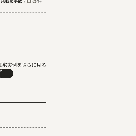
03
掲載記事数
件
住宅実例をさらに見る