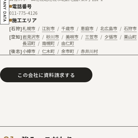
COMPANY DATA
電話番号
011-775-4126
施工エリア
石狩
札幌市
江別市
千歳市
恵庭市
北広島市
石狩市
空知
岩見沢市
砂川市
美唄市
三笠市
夕張市
栗山町
長沼町
南幌町
由仁町
後志
小樽市
仁木町
余市町
赤井川村
この会社に資料請求する