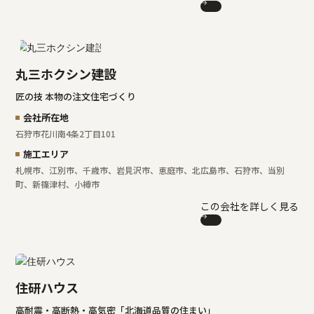
丸三ホクシン建設
匠の技 本物の注文住宅づくり
会社所在地
石狩市花川南4条2丁目101
施工エリア
札幌市、江別市、千歳市、岩見沢市、恵庭市、北広島市、石狩市、当別
町、新篠津村、小樽市
この会社を詳しく見る
住研ハウス
高耐震・高断熱・高気密「北海道品質の住まい」