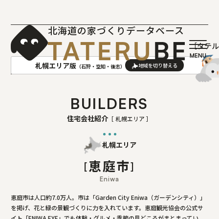
北海道の家づくりデータベース
［タテ
札幌エリア版
（石狩・空知・後志）
AREA
地域
BUILDERS
住宅会社紹介
［ 札幌エリア ］
札幌(石狩･空知･後志)版
旭川(上川･留萌･宗谷)版
函館(渡島･檜山)版
帯広(十勝)版
札幌エリア
室蘭(胆振･日高)版
釧路(釧路･根室)版
恵庭市
北見(オホーツク)版
Eniwa
恵庭市は人口約7.0万人。市は「Garden City Eniwa（ガーデンシティ）」
を掲げ、花と緑の景観づくりに力を入れています。恵庭観光協会の公式サ
イト「ENIWA EYE」でも体験・グルメ・季節の見どころがまとまってい