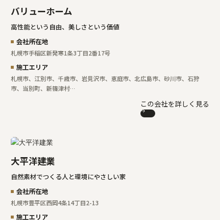
バリューホーム
高性能という自由、美しさという価値
会社所在地
札幌市手稲区新発寒1条3丁目2番17号
施工エリア
札幌市、江別市、千歳市、岩見沢市、恵庭市、北広島市、砂川市、石狩
市、当別町、新篠津村…
この会社を詳しく見る
大平洋建業
自然素材でつくる人と環境にやさしい家
会社所在地
札幌市豊平区西岡4条14丁目2-13
施工エリア