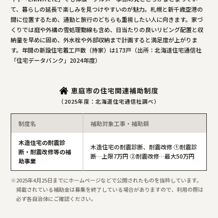
て、暮らしの延長で楽しみを見つけやすいのが魅力。札幌と新千歳空港の
間に位置するため、通勤と旅行のどちらも重視したい人に向きます。家づ
くりでは庭や外構の雪処理動線も含め、日当たりの良いリビング配置と収
納量を早めに固め、外水栓や外部収納まで計画すると満足度が上がりま
す。年間の新設住宅着工戸数（持家）は173戸（出所：北海道住宅通信社
「住宅データバンク」2024年度）
恵庭市の住宅関連補助制度
（2025年度：北海道住宅通信社調べ）
制度名
補助対象工事・補助額
木造住宅の耐震診
木造住宅の耐震診断、耐震改修 ①耐震診
断・耐震改修等の補
断…上限7万円 ②耐震改修…最大50万円
助事業
2025年4月25日までにホームページなどで公開されたものを抜粋しています。
掲載されている補助金は募集を終了している場合がありますので、利用の際は
必ず各自治体にご確認ください。