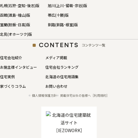
札幌(石狩･空知･後志)版
旭川(上川･留萌･宗谷)版
函館(渡島･檜山)版
帯広(十勝)版
室蘭(胆振･日高)版
釧路(釧路･根室)版
北見(オホーツク)版
CONTENTS
コンテンツ一覧
住宅会社紹介
メディア掲載
お施主様インタビュー
住宅会社ランキング
住宅実例
北海道の住宅用語集
家づくりコラム
お問い合わせ
個人情報保護方針
掲載住宅会社の皆様へ［利用規約］