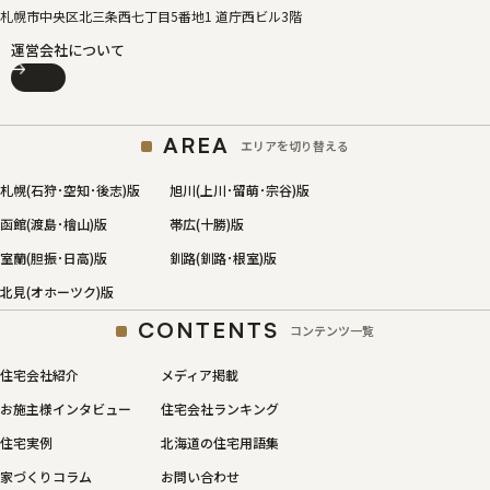
札幌市中央区北三条西七丁目5番地1 道庁西ビル3階
運営会社について
AREA
エリアを切り替える
札幌(石狩･空知･後志)版
旭川(上川･留萌･宗谷)版
函館(渡島･檜山)版
帯広(十勝)版
室蘭(胆振･日高)版
釧路(釧路･根室)版
北見(オホーツク)版
CONTENTS
コンテンツ一覧
住宅会社紹介
メディア掲載
お施主様インタビュー
住宅会社ランキング
住宅実例
北海道の住宅用語集
家づくりコラム
お問い合わせ