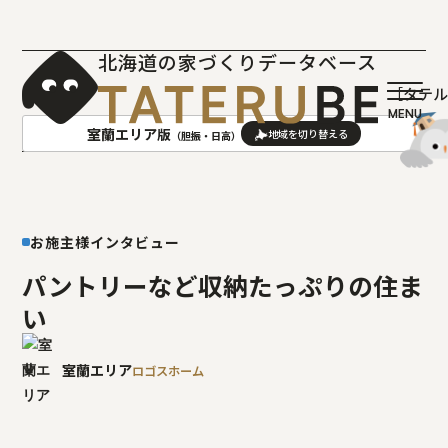
北海道の家づくりデータベース
［タテ
室蘭エリア版
（胆振・日高）
AREA
地域
お施主様インタビュー
札幌(石狩･空知･後志)版
旭川(上川･留萌･宗谷)版
函館(渡島･檜山)版
帯広(十勝)版
パントリーなど収納たっぷりの住ま
室蘭(胆振･日高)版
釧路(釧路･根室)版
い
北見(オホーツク)版
室蘭エリア
ロゴスホーム