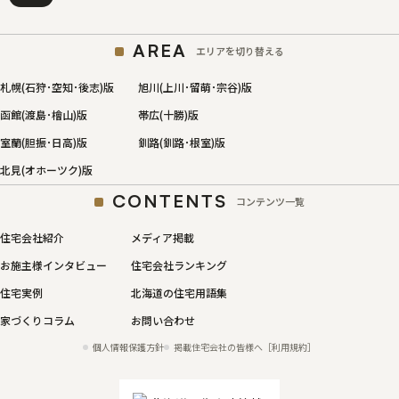
AREA
エリアを切り替える
札幌(石狩･空知･後志)版
旭川(上川･留萌･宗谷)版
函館(渡島･檜山)版
帯広(十勝)版
室蘭(胆振･日高)版
釧路(釧路･根室)版
北見(オホーツク)版
CONTENTS
コンテンツ一覧
住宅会社紹介
メディア掲載
お施主様インタビュー
住宅会社ランキング
住宅実例
北海道の住宅用語集
家づくりコラム
お問い合わせ
個人情報保護方針
掲載住宅会社の皆様へ［利用規約］