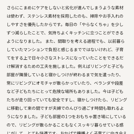
さらにこまめにケアをしないと劣化が進んでしまうような素材
は使わず、ステンレス素材を採用したのも、掃除やお手入れの
しやすさを優先したからです。毎日の「やらなくちゃ」を少し
ずつ減らしたことで、気持ちよくキッチンに立つことができる
ようになりました。 また、間取りを考える過程でも、以前暮ら
していたマンションで負担と感じるまでではないけれど、子育
てをする上で日々小さなストレスになっていたことをできるだ
け解消するための工夫を施しました。例えばリビングと子ども
部屋が隣接していると寝かしつけが終わるまで気を遣ったり、
常にリビングにオモチャが散らかっていたり、ベランダや段差
など子どもたちにとって危険な場所もありました。今は子ども
たちが走り回っていても安全ですし、寝かしつけたら、リビング
に移動して束の間ですが夫婦でのんびり過ごす時間も取れるよ
うになりました。子ども部屋の1つをおもちゃ置き場にしている
ので、リビングが散らかることもなくスッキリ暮らせている感
じがして、とても快適です。おかげで機嫌よく子育てに向き合え