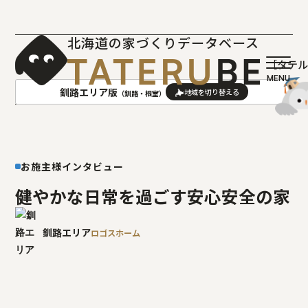
北海道の家づくりデータベース
［タテ
釧路エリア版
（釧路・根室）
AREA
地域
お施主様インタビュー
札幌(石狩･空知･後志)版
旭川(上川･留萌･宗谷)版
函館(渡島･檜山)版
帯広(十勝)版
健やかな日常を過ごす安心安全の家
室蘭(胆振･日高)版
釧路(釧路･根室)版
北見(オホーツク)版
釧路エリア
ロゴスホーム