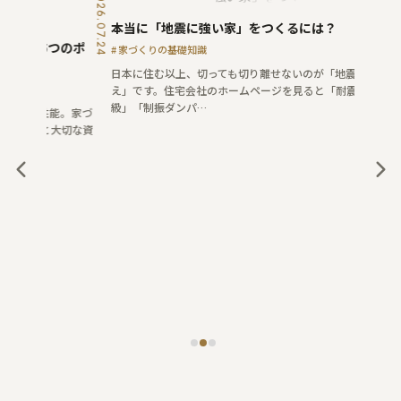
2026.07.24
2026.07.16
本当に「地震に強い家」をつくるには？
結
5つのポ
家づくりの基礎知識
家
日本に住む以上、切っても切り離せないのが「地震への備
断
え」です。住宅会社のホームページを見ると「耐震最高等
瓶
級」「制振ダンパ…
だけ
性能。家づ
族と大切な資