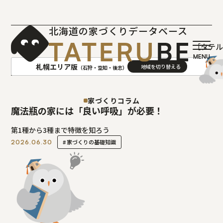
北海道の家づくりデータベース
［タテ
札幌エリア版
（石狩・空知・後志）
AREA
地域
家づくりコラム
魔法瓶の家には「良い呼吸」が必要！
札幌(石狩･空知･後志)版
旭川(上川･留萌･宗谷)版
第1種から3種まで特徴を知ろう
函館(渡島･檜山)版
帯広(十勝)版
家づくりの基礎知識
2026.06.30
室蘭(胆振･日高)版
釧路(釧路･根室)版
北見(オホーツク)版