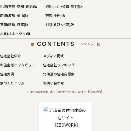
札幌(石狩･空知･後志)版
旭川(上川･留萌･宗谷)版
函館(渡島･檜山)版
帯広(十勝)版
室蘭(胆振･日高)版
釧路(釧路･根室)版
北見(オホーツク)版
CONTENTS
コンテンツ一覧
住宅会社紹介
メディア掲載
お施主様インタビュー
住宅会社ランキング
住宅実例
北海道の住宅用語集
家づくりコラム
お問い合わせ
個人情報保護方針
掲載住宅会社の皆様へ［利用規約］