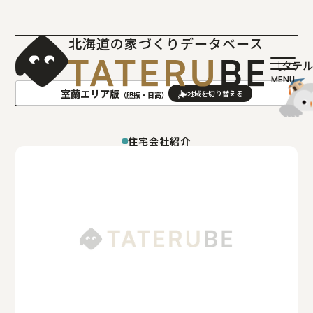
北海道の家づくりデータベース
［タテ
室蘭エリア版
（胆振・日高）
AREA
地域
住宅会社紹介
札幌(石狩･空知･後志)版
旭川(上川･留萌･宗谷)版
函館(渡島･檜山)版
帯広(十勝)版
室蘭(胆振･日高)版
釧路(釧路･根室)版
北見(オホーツク)版