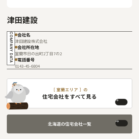
津田建設
COMPANY DATA
会社名
津田建設株式会社
会社所在地
室蘭市日の出町2丁目7の2
電話番号
0143-45-6804
［ 室蘭エリア ］の
住宅会社をすべて見る
北海道の住宅会社一覧