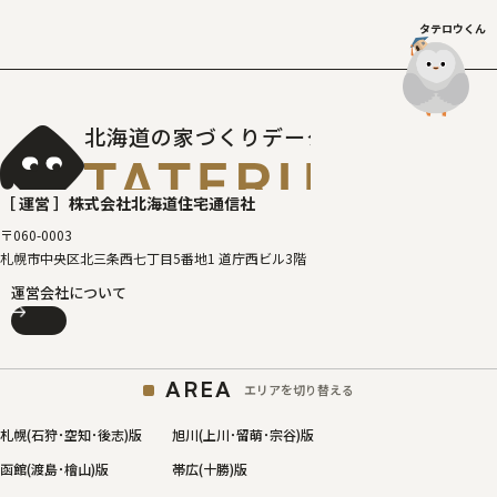
タテロウくん
北海道の家づくりデータベース
［タテルベ
［ 運営 ］
株式会社北海道住宅通信社
〒060-0003
札幌市中央区北三条西七丁目5番地1 道庁西ビル3階
運営会社について
AREA
エリアを切り替える
札幌(石狩･空知･後志)版
旭川(上川･留萌･宗谷)版
函館(渡島･檜山)版
帯広(十勝)版