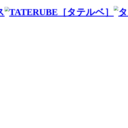
ス
［タテルベ］