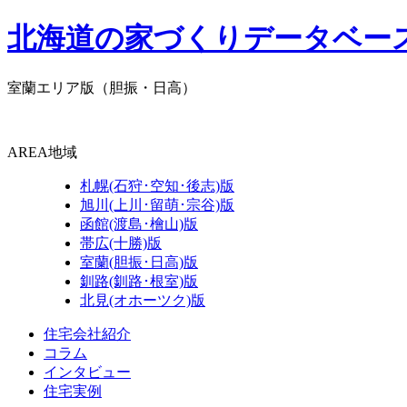
北海道の家づくりデータベー
室蘭エリア版
（胆振・日高）
AREA
地域
札幌(石狩･空知･後志)版
旭川(上川･留萌･宗谷)版
函館(渡島･檜山)版
帯広(十勝)版
室蘭(胆振･日高)版
釧路(釧路･根室)版
北見(オホーツク)版
住宅会社紹介
コラム
インタビュー
住宅実例