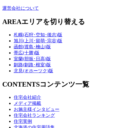
運営会社について
AREA
エリアを切り替える
札幌(石狩･空知･後志)版
旭川(上川･留萌･宗谷)版
函館(渡島･檜山)版
帯広(十勝)版
室蘭(胆振･日高)版
釧路(釧路･根室)版
北見(オホーツク)版
CONTENTS
コンテンツ一覧
住宅会社紹介
メディア掲載
お施主様インタビュー
住宅会社ランキング
住宅実例
北海道の住宅用語集