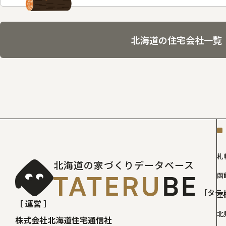
北海道の住宅会社一覧
札
北海道の家づくりデータベース
函
［タテ
室
［ 運営 ］
北
株式会社北海道住宅通信社