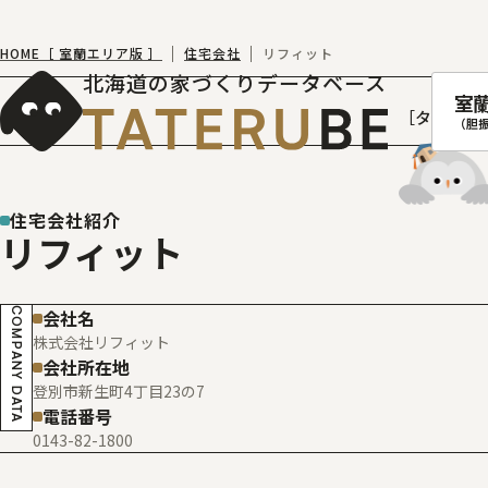
HOME［ 室蘭エリア版 ］
住宅会社
リフィット
北海道の家づくりデータベース
室
［タテルベ
（胆
住宅会社紹介
リフィット
札幌
函館
COMPANY DATA
会社名
室蘭
株式会社リフィット
北
会社所在地
登別市新生町4丁目23の7
電話番号
0143-82-1800