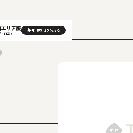
蘭エリア版
］
振・日高）
AREA
地域
(石狩･空知･後志)版
旭川(上川･留萌･宗谷)版
(渡島･檜山)版
帯広(十勝)版
(胆振･日高)版
釧路(釧路･根室)版
見(オホーツク)版