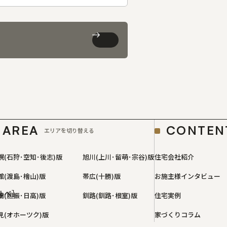
AREA
CONTEN
エリアを切り替える
幌(石狩･空知･後志)版
旭川(上川･留萌･宗谷)版
住宅会社紹介
館(渡島･檜山)版
帯広(十勝)版
お施主様インタビュー
ルベ］
蘭(胆振･日高)版
釧路(釧路･根室)版
住宅実例
見(オホーツク)版
家づくりコラム