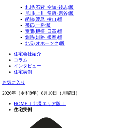
札幌(石狩･空知･後志)版
旭川(上川･留萌･宗谷)版
函館(渡島･檜山)版
帯広(十勝)版
室蘭(胆振･日高)版
釧路(釧路･根室)版
北見(オホーツク)版
住宅会社紹介
コラム
インタビュー
住宅実例
お気に入り
2026年（令和8年）8月10日（月曜日）
HOME［ 北見エリア版 ］
住宅実例